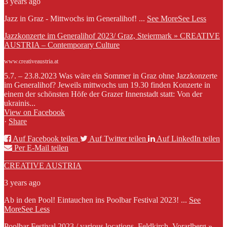
3 years ago
Jazz in Graz - Mittwochs im Generalihof!
...
See More
See Less
Jazzkonzerte im Generalihof 2023/ Graz, Steiermark » CREATIVE
AUSTRIA – Contemporary Culture
www.creativeaustria.at
5.7. – 23.8.2023 Was wäre ein Sommer in Graz ohne Jazzkonzerte
im Generalihof? Jeweils mittwochs um 19.30 finden Konzerte in
einem der schönsten Höfe der Grazer Innenstadt statt: Von der
ukrainis...
View on Facebook
·
Share
Auf Facebook teilen
Auf Twitter teilen
Auf LinkedIn teilen
Per E-Mail teilen
CREATIVE AUSTRIA
3 years ago
Ab in den Pool! Eintauchen ins Poolbar Festival 2023!
...
See
More
See Less
Poolbar Festival 2023 / various locations, Feldkirch, Vorarlberg »