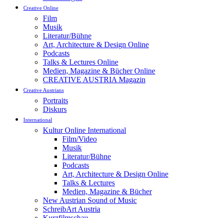
Creative Online
Film
Musik
Literatur/Bühne
Art, Architecture & Design Online
Podcasts
Talks & Lectures Online
Medien, Magazine & Bücher Online
CREATIVE AUSTRIA Magazin
Creative Austrians
Portraits
Diskurs
International
Kultur Online International
Film/Video
Musik
Literatur/Bühne
Podcasts
Art, Architecture & Design Online
Talks & Lectures
Medien, Magazine & Bücher
New Austrian Sound of Music
SchreibArt Austria
Kurzfilmschau