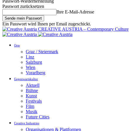
Passwort-Wiederherstellung
Passwort zurücksetzen
Ihre E-Mail-Adresse
Ein Passwort wird Ihnen per Email zugeschickt.
CREATIVE AUSTRIA – Contemporary Culture
Orte
Graz / Steiermark
Linz
Salzburg
Wien
Vorarlberg
Gegenwartskultur
Aktuell
Bühne
Kunst
Festivals
Film
Musik
Future Cities
Creative Industries
Organisationen & Plattformen