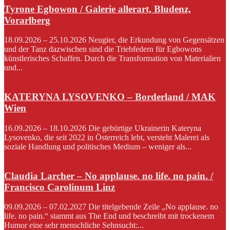
Tyrone Egbowon / Galerie allerart, Bludenz,
Vorarlberg
18.09.2026 – 25.10.2026 Neugier, die Erkundung von Gegensätzen
und der Tanz dazwischen sind die Triebfedern für Egbowons
künstlerisches Schaffen. Durch die Transformation von Materialien
und...
KATERYNA LYSOVENKO – Borderland / MAK
Wien
16.09.2026 – 18.10.2026 Die gebürtige Ukrainerin Kateryna
Lysovenko, die seit 2022 in Österreich lebt, versteht Malerei als
soziale Handlung und politisches Medium – weniger als...
Claudia Larcher – No applause. no life. no pain. /
Francisco Carolinum Linz
09.09.2026 – 07.02.2027 Die titelgebende Zeile „No applause. no
life. no pain.“ stammt aus The End und beschreibt mit trockenem
Humor eine sehr menschliche Sehnsucht:...