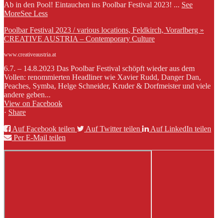
Ab in den Pool! Eintauchen ins Poolbar Festival 2023!
...
See
More
See Less
Poolbar Festival 2023 / various locations, Feldkirch, Vorarlberg »
CREATIVE AUSTRIA – Contemporary Culture
www.creativeaustria.at
6.7. – 14.8.2023 Das Poolbar Festival schöpft wieder aus dem
Vollen: renommierten Headliner wie Xavier Rudd, Danger Dan,
Peaches, Symba, Helge Schneider, Kruder & Dorfmeister und viele
andere geben...
View on Facebook
·
Share
Auf Facebook teilen
Auf Twitter teilen
Auf LinkedIn teilen
Per E-Mail teilen