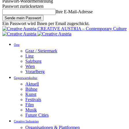
Passwort-Wiederherstellung
Passwort zurücksetzen
Ihre E-Mail-Adresse
Ein Passwort wird Ihnen per Email zugeschickt.
CREATIVE AUSTRIA – Contemporary Culture
Orte
Graz / Steiermark
Linz
Salzburg
Wien
Vorarlberg
Gegenwartskultur
Aktuell
Bühne
Kunst
Festivals
Film
Musik
Future Cities
Creative Industries
Organisationen & Plattformen