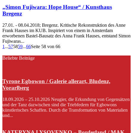
„Simon Fujiwara: Hope House“ / Kunsthaus
Bregenz
27.01. - 08.04.2018; Bregenz. Kritische Rekonstruktion des Anne
Frank Hauses im KUB. Inspiriert von einem in Amsterdam
erworbenen Bastel-Bausatz des Anna Frank Hauses, entstand Simon
Fujiwaras...
1
...
57
58
59
...
66
Seite 58 von 66
Beliebte Beiträge
Tyrone Egbowon / Galerie allerart, Bludenz,
Vorarlberg
18.09.2026 – 25.10.2026 Neugier, die Erkundung von Gegensätzen
und der Tanz dazwischen sind die Triebfedern für Egbowons
künstlerisches Schaffen. Durch die Transformation von Materialien
und...
KATERYNA LYSOVENKO – Borderland / MAK