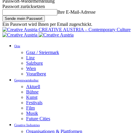
Passwort-Wiederherstellung
Passwort zurücksetzen
Ihre E-Mail-Adresse
Ein Passwort wird Ihnen per Email zugeschickt.
CREATIVE AUSTRIA – Contemporary Culture
Orte
Graz / Steiermark
Linz
Salzburg
Wien
Vorarlberg
Gegenwartskultur
Aktuell
Bühne
Kunst
Festivals
Film
Musik
Future Cities
Creative Industries
Organisationen & Plattformen