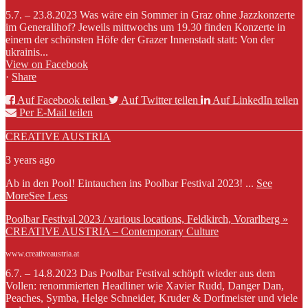
5.7. – 23.8.2023 Was wäre ein Sommer in Graz ohne Jazzkonzerte
im Generalihof? Jeweils mittwochs um 19.30 finden Konzerte in
einem der schönsten Höfe der Grazer Innenstadt statt: Von der
ukrainis...
View on Facebook
·
Share
Auf Facebook teilen
Auf Twitter teilen
Auf LinkedIn teilen
Per E-Mail teilen
CREATIVE AUSTRIA
3 years ago
Ab in den Pool! Eintauchen ins Poolbar Festival 2023!
...
See
More
See Less
Poolbar Festival 2023 / various locations, Feldkirch, Vorarlberg »
CREATIVE AUSTRIA – Contemporary Culture
www.creativeaustria.at
6.7. – 14.8.2023 Das Poolbar Festival schöpft wieder aus dem
Vollen: renommierten Headliner wie Xavier Rudd, Danger Dan,
Peaches, Symba, Helge Schneider, Kruder & Dorfmeister und viele