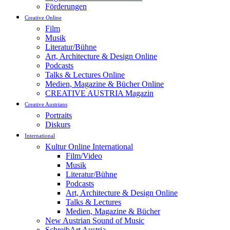
Förderungen
Creative Online
Film
Musik
Literatur/Bühne
Art, Architecture & Design Online
Podcasts
Talks & Lectures Online
Medien, Magazine & Bücher Online
CREATIVE AUSTRIA Magazin
Creative Austrians
Portraits
Diskurs
International
Kultur Online International
Film/Video
Musik
Literatur/Bühne
Podcasts
Art, Architecture & Design Online
Talks & Lectures
Medien, Magazine & Bücher
New Austrian Sound of Music
SchreibArt Austria