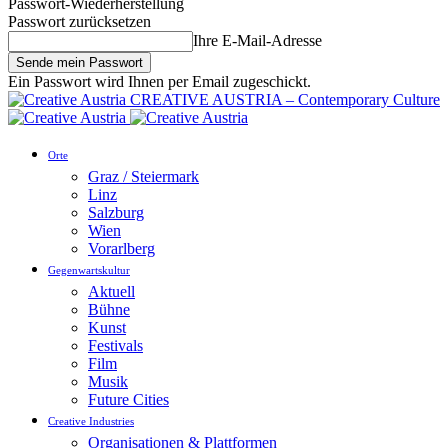
Passwort-Wiederherstellung
Passwort zurücksetzen
Ihre E-Mail-Adresse
Ein Passwort wird Ihnen per Email zugeschickt.
CREATIVE AUSTRIA – Contemporary Culture
Orte
Graz / Steiermark
Linz
Salzburg
Wien
Vorarlberg
Gegenwartskultur
Aktuell
Bühne
Kunst
Festivals
Film
Musik
Future Cities
Creative Industries
Organisationen & Plattformen