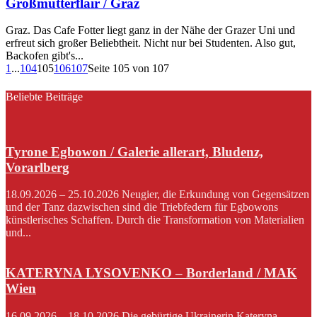
Großmutterflair / Graz
Graz. Das Cafe Fotter liegt ganz in der Nähe der Grazer Uni und
erfreut sich großer Beliebtheit. Nicht nur bei Studenten. Also gut,
Backofen gibt's...
1
...
104
105
106
107
Seite 105 von 107
Beliebte Beiträge
Tyrone Egbowon / Galerie allerart, Bludenz,
Vorarlberg
18.09.2026 – 25.10.2026 Neugier, die Erkundung von Gegensätzen
und der Tanz dazwischen sind die Triebfedern für Egbowons
künstlerisches Schaffen. Durch die Transformation von Materialien
und...
KATERYNA LYSOVENKO – Borderland / MAK
Wien
16.09.2026 – 18.10.2026 Die gebürtige Ukrainerin Kateryna