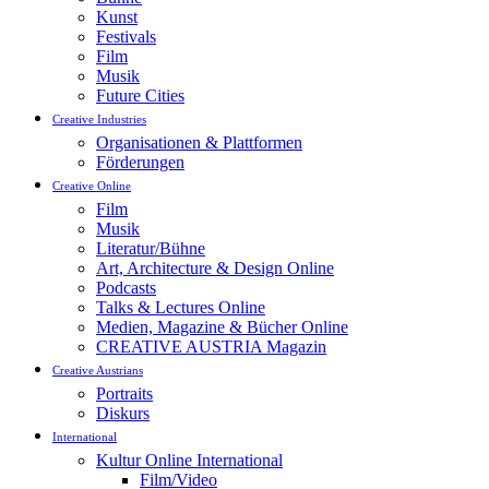
Kunst
Festivals
Film
Musik
Future Cities
Creative Industries
Organisationen & Plattformen
Förderungen
Creative Online
Film
Musik
Literatur/Bühne
Art, Architecture & Design Online
Podcasts
Talks & Lectures Online
Medien, Magazine & Bücher Online
CREATIVE AUSTRIA Magazin
Creative Austrians
Portraits
Diskurs
International
Kultur Online International
Film/Video