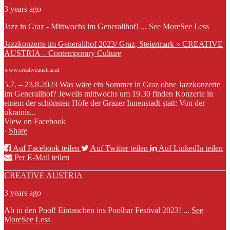
3 years ago
Jazz in Graz - Mittwochs im Generalihof!
...
See More
See Less
Jazzkonzerte im Generalihof 2023/ Graz, Steiermark » CREATIVE
AUSTRIA – Contemporary Culture
www.creativeaustria.at
5.7. – 23.8.2023 Was wäre ein Sommer in Graz ohne Jazzkonzerte
im Generalihof? Jeweils mittwochs um 19.30 finden Konzerte in
einem der schönsten Höfe der Grazer Innenstadt statt: Von der
ukrainis...
View on Facebook
·
Share
Auf Facebook teilen
Auf Twitter teilen
Auf LinkedIn teilen
Per E-Mail teilen
CREATIVE AUSTRIA
3 years ago
Ab in den Pool! Eintauchen ins Poolbar Festival 2023!
...
See
More
See Less