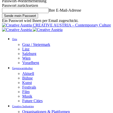
Passwort-Wiederherstellung
Passwort zurücksetzen
Ihre E-Mail-Adresse
Ein Passwort wird Ihnen per Email zugeschickt.
CREATIVE AUSTRIA – Contemporary Culture
Orte
Graz / Steiermark
Linz
Salzburg
Wien
Vorarlberg
Gegenwartskultur
Aktuell
Bühne
Kunst
Festivals
Film
Musik
Future Cities
Creative Industries
Organisationen & Plattformen