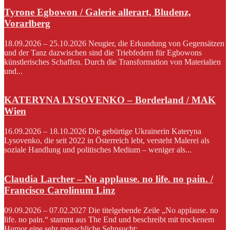
Tyrone Egbowon / Galerie allerart, Bludenz,
Vorarlberg
18.09.2026 – 25.10.2026 Neugier, die Erkundung von Gegensätzen
und der Tanz dazwischen sind die Triebfedern für Egbowons
künstlerisches Schaffen. Durch die Transformation von Materialien
und...
KATERYNA LYSOVENKO – Borderland / MAK
Wien
16.09.2026 – 18.10.2026 Die gebürtige Ukrainerin Kateryna
Lysovenko, die seit 2022 in Österreich lebt, versteht Malerei als
soziale Handlung und politisches Medium – weniger als...
Claudia Larcher – No applause. no life. no pain. /
Francisco Carolinum Linz
09.09.2026 – 07.02.2027 Die titelgebende Zeile „No applause. no
life. no pain.“ stammt aus The End und beschreibt mit trockenem
Humor eine sehr menschliche Sehnsucht:...