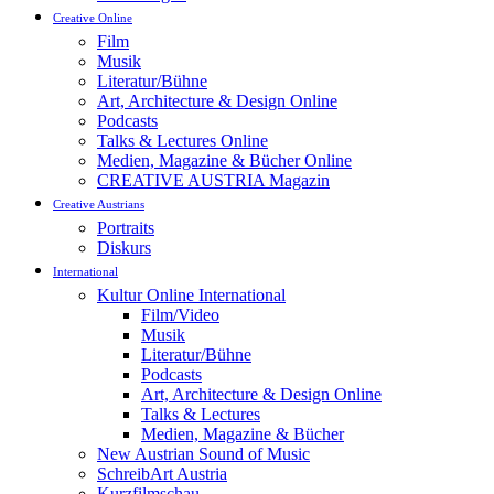
Creative Online
Film
Musik
Literatur/Bühne
Art, Architecture & Design Online
Podcasts
Talks & Lectures Online
Medien, Magazine & Bücher Online
CREATIVE AUSTRIA Magazin
Creative Austrians
Portraits
Diskurs
International
Kultur Online International
Film/Video
Musik
Literatur/Bühne
Podcasts
Art, Architecture & Design Online
Talks & Lectures
Medien, Magazine & Bücher
New Austrian Sound of Music
SchreibArt Austria
Kurzfilmschau