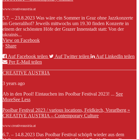
www.creativeaustria.at
5.7. – 23.8.2023 Was wäre ein Sommer in Graz ohne Jazzkonzerte
im Generalihof? Jeweils mittwochs um 19.30 finden Konzerte in
einem der schönsten Höfe der Grazer Innenstadt statt: Von der
ukrainis...
View on Facebook
·
Share
Auf Facebook teilen
Auf Twitter teilen
Auf LinkedIn teilen
Per E-Mail teilen
CREATIVE AUSTRIA
3 years ago
Ab in den Pool! Eintauchen ins Poolbar Festival 2023!
...
See
More
See Less
Poolbar Festival 2023 / various locations, Feldkirch, Vorarlberg »
CREATIVE AUSTRIA – Contemporary Culture
www.creativeaustria.at
6.7. – 14.8.2023 Das Poolbar Festival schöpft wieder aus dem