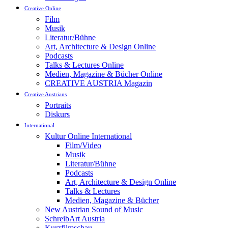
Creative Online
Film
Musik
Literatur/Bühne
Art, Architecture & Design Online
Podcasts
Talks & Lectures Online
Medien, Magazine & Bücher Online
CREATIVE AUSTRIA Magazin
Creative Austrians
Portraits
Diskurs
International
Kultur Online International
Film/Video
Musik
Literatur/Bühne
Podcasts
Art, Architecture & Design Online
Talks & Lectures
Medien, Magazine & Bücher
New Austrian Sound of Music
SchreibArt Austria
Kurzfilmschau