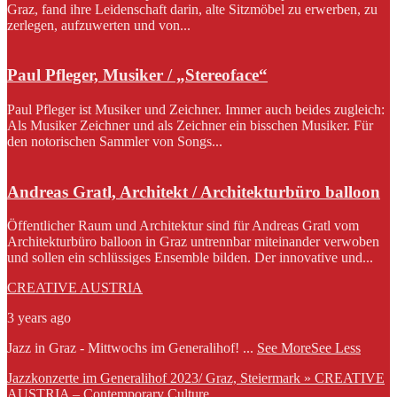
Graz, fand ihre Leidenschaft darin, alte Sitzmöbel zu erwerben, zu
zerlegen, aufzuwerten und von...
Paul Pfleger, Musiker / „Stereoface“
Paul Pfleger ist Musiker und Zeichner. Immer auch beides zugleich:
Als Musiker Zeichner und als Zeichner ein bisschen Musiker. Für
den notorischen Sammler von Songs...
Andreas Gratl, Architekt / Architekturbüro balloon
Öffentlicher Raum und Architektur sind für Andreas Gratl vom
Architekturbüro balloon in Graz untrennbar miteinander verwoben
und sollen ein schlüssiges Ensemble bilden. Der innovative und...
CREATIVE AUSTRIA
3 years ago
Jazz in Graz - Mittwochs im Generalihof!
...
See More
See Less
Jazzkonzerte im Generalihof 2023/ Graz, Steiermark » CREATIVE
AUSTRIA – Contemporary Culture