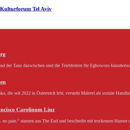
 Kulturforum Tel Aviv
erg
 der Tanz dazwischen sind die Triebfedern für Egbowons künstlerisch
en
 die seit 2022 in Österreich lebt, versteht Malerei als soziale Handlu
rancisco Carolinum Linz
e. no pain.“ stammt aus The End und beschreibt mit trockenem Humor e