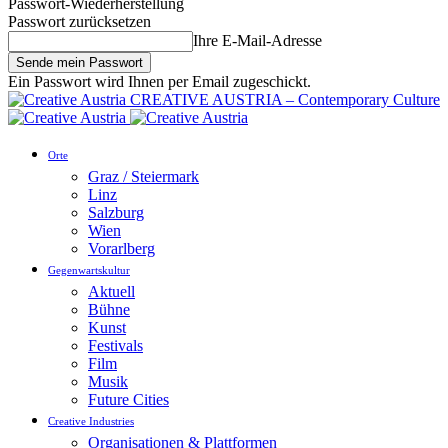
Passwort-Wiederherstellung
Passwort zurücksetzen
Ihre E-Mail-Adresse
Ein Passwort wird Ihnen per Email zugeschickt.
CREATIVE AUSTRIA – Contemporary Culture
Orte
Graz / Steiermark
Linz
Salzburg
Wien
Vorarlberg
Gegenwartskultur
Aktuell
Bühne
Kunst
Festivals
Film
Musik
Future Cities
Creative Industries
Organisationen & Plattformen