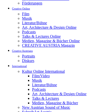
Förderungen
Creative Online
Film
Musik
Literatur/Bühne
Art, Architecture & Design Online
Podcasts
Talks & Lectures Online
Medien, Magazine & Bücher Online
CREATIVE AUSTRIA Magazin
Creative Austrians
Portraits
Diskurs
International
Kultur Online International
Film/Video
Musik
Literatur/Bühne
Podcasts
Art, Architecture & Design Online
Talks & Lectures
Medien, Magazine & Bücher
New Austrian Sound of Music
SchreibArt Austria