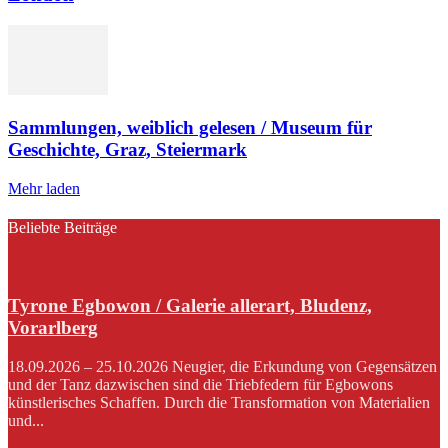
Sammlungen, weiblich gelesen / Museum für
Geschichte, Graz, Steiermark
Mehr laden
Beliebte Beiträge
Tyrone Egbowon / Galerie allerart, Bludenz,
Vorarlberg
18.09.2026 – 25.10.2026 Neugier, die Erkundung von Gegensätzen
und der Tanz dazwischen sind die Triebfedern für Egbowons
künstlerisches Schaffen. Durch die Transformation von Materialien
und...