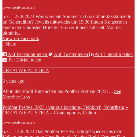
www.creativeaustria.at
5.7. – 23.8.2023 Was wäre ein Sommer in Graz ohne Jazzkonzerte
im Generalihof? Jeweils mittwochs um 19.30 finden Konzerte in
einem der schönsten Höfe der Grazer Innenstadt statt: Von der
ukrainis...
View on Facebook
·
Share
Auf Facebook teilen
Auf Twitter teilen
Auf LinkedIn teilen
Per E-Mail teilen
CREATIVE AUSTRIA
3 years ago
Ab in den Pool! Eintauchen ins Poolbar Festival 2023!
...
See
More
See Less
Poolbar Festival 2023 / various locations, Feldkirch, Vorarlberg »
CREATIVE AUSTRIA – Contemporary Culture
www.creativeaustria.at
6.7. – 14.8.2023 Das Poolbar Festival schöpft wieder aus dem
Vollen: renommierten Headliner wie Xavier Rudd, Danger Dan,