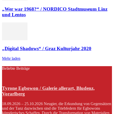
„Wer war 1968?“ / NORDICO Stadtmuseum Linz
und Lentos
„Digital Shadows“ / Graz Kulturjahr 2020
Mehr laden
Beliebte Beiträge
Tyrone Egbowon / Galerie allerart, Bludenz,
Vorarlberg
18.09.2026 – 25.10.2026 Neugier, die Erkundung von Gegensätzen
und der Tanz dazwischen sind die Triebfedern für Egbowons
künstlerisches Schaffen. Durch die Transformation von Materialien