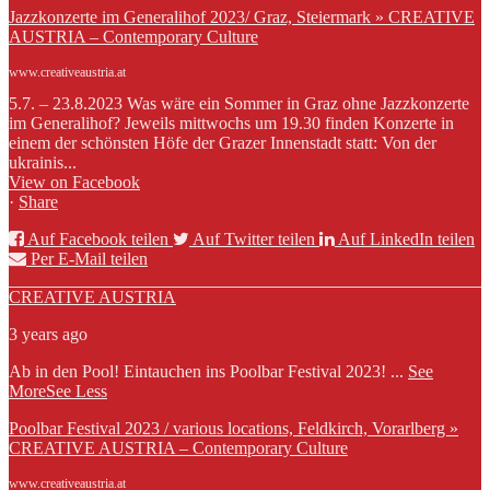
Jazzkonzerte im Generalihof 2023/ Graz, Steiermark » CREATIVE
AUSTRIA – Contemporary Culture
www.creativeaustria.at
5.7. – 23.8.2023 Was wäre ein Sommer in Graz ohne Jazzkonzerte
im Generalihof? Jeweils mittwochs um 19.30 finden Konzerte in
einem der schönsten Höfe der Grazer Innenstadt statt: Von der
ukrainis...
View on Facebook
·
Share
Auf Facebook teilen
Auf Twitter teilen
Auf LinkedIn teilen
Per E-Mail teilen
CREATIVE AUSTRIA
3 years ago
Ab in den Pool! Eintauchen ins Poolbar Festival 2023!
...
See
More
See Less
Poolbar Festival 2023 / various locations, Feldkirch, Vorarlberg »
CREATIVE AUSTRIA – Contemporary Culture
www.creativeaustria.at