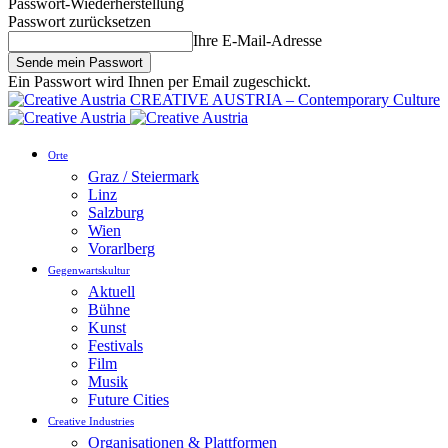
Passwort-Wiederherstellung
Passwort zurücksetzen
Ihre E-Mail-Adresse
Ein Passwort wird Ihnen per Email zugeschickt.
CREATIVE AUSTRIA – Contemporary Culture
Orte
Graz / Steiermark
Linz
Salzburg
Wien
Vorarlberg
Gegenwartskultur
Aktuell
Bühne
Kunst
Festivals
Film
Musik
Future Cities
Creative Industries
Organisationen & Plattformen