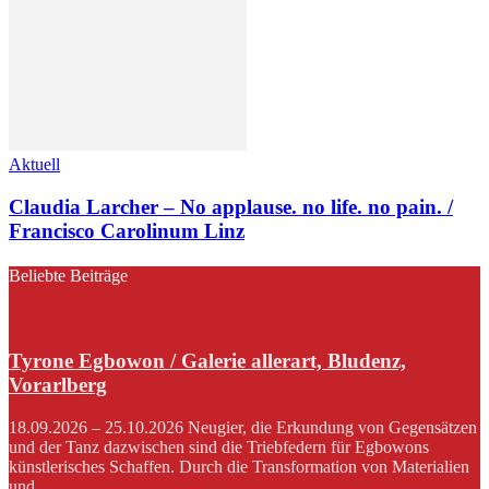
Aktuell
Claudia Larcher – No applause. no life. no pain. /
Francisco Carolinum Linz
Beliebte Beiträge
Tyrone Egbowon / Galerie allerart, Bludenz,
Vorarlberg
18.09.2026 – 25.10.2026 Neugier, die Erkundung von Gegensätzen
und der Tanz dazwischen sind die Triebfedern für Egbowons
künstlerisches Schaffen. Durch die Transformation von Materialien
und...