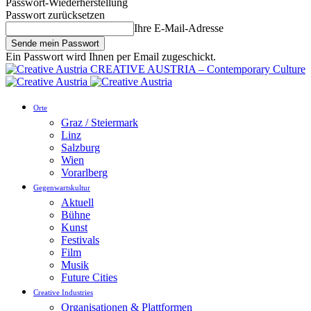
Passwort-Wiederherstellung
Passwort zurücksetzen
Ihre E-Mail-Adresse
Ein Passwort wird Ihnen per Email zugeschickt.
CREATIVE AUSTRIA – Contemporary Culture
Orte
Graz / Steiermark
Linz
Salzburg
Wien
Vorarlberg
Gegenwartskultur
Aktuell
Bühne
Kunst
Festivals
Film
Musik
Future Cities
Creative Industries
Organisationen & Plattformen