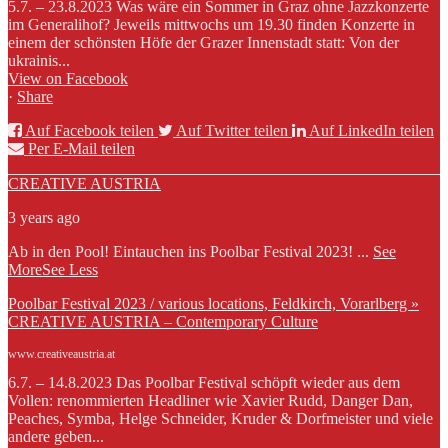
5.7. – 23.8.2023 Was wäre ein Sommer in Graz ohne Jazzkonzerte
im Generalihof? Jeweils mittwochs um 19.30 finden Konzerte in
einem der schönsten Höfe der Grazer Innenstadt statt: Von der
ukrainis...
View on Facebook
·
Share
Auf Facebook teilen
Auf Twitter teilen
Auf LinkedIn teilen
Per E-Mail teilen
CREATIVE AUSTRIA
3 years ago
Ab in den Pool! Eintauchen ins Poolbar Festival 2023!
...
See
More
See Less
Poolbar Festival 2023 / various locations, Feldkirch, Vorarlberg »
CREATIVE AUSTRIA – Contemporary Culture
www.creativeaustria.at
6.7. – 14.8.2023 Das Poolbar Festival schöpft wieder aus dem
Vollen: renommierten Headliner wie Xavier Rudd, Danger Dan,
Peaches, Symba, Helge Schneider, Kruder & Dorfmeister und viele
andere geben...