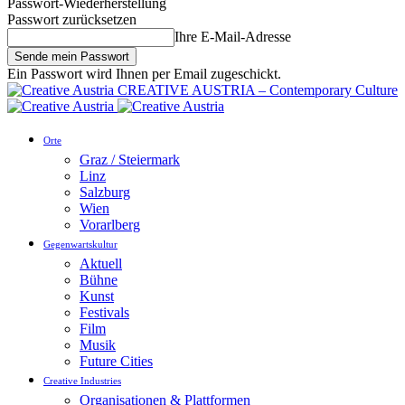
Passwort-Wiederherstellung
Passwort zurücksetzen
Ihre E-Mail-Adresse
Ein Passwort wird Ihnen per Email zugeschickt.
CREATIVE AUSTRIA – Contemporary Culture
Orte
Graz / Steiermark
Linz
Salzburg
Wien
Vorarlberg
Gegenwartskultur
Aktuell
Bühne
Kunst
Festivals
Film
Musik
Future Cities
Creative Industries
Organisationen & Plattformen