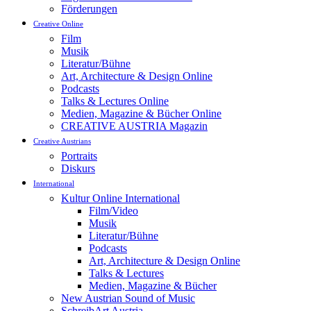
Förderungen
Creative Online
Film
Musik
Literatur/Bühne
Art, Architecture & Design Online
Podcasts
Talks & Lectures Online
Medien, Magazine & Bücher Online
CREATIVE AUSTRIA Magazin
Creative Austrians
Portraits
Diskurs
International
Kultur Online International
Film/Video
Musik
Literatur/Bühne
Podcasts
Art, Architecture & Design Online
Talks & Lectures
Medien, Magazine & Bücher
New Austrian Sound of Music
SchreibArt Austria