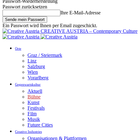
Passwort-Wiederherstellung
Passwort zurücksetzen
Ihre E-Mail-Adresse
Ein Passwort wird Ihnen per Email zugeschickt.
CREATIVE AUSTRIA – Contemporary Culture
Orte
Graz / Steiermark
Linz
Salzburg
Wien
Vorarlberg
Gegenwartskultur
Aktuell
Bühne
Kunst
Festivals
Film
Musik
Future Cities
Creative Industries
Organisationen & Plattformen