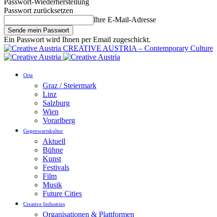
Passwort-Wiederherstellung
Passwort zurücksetzen
Ihre E-Mail-Adresse
Ein Passwort wird Ihnen per Email zugeschickt.
CREATIVE AUSTRIA – Contemporary Culture
Orte
Graz / Steiermark
Linz
Salzburg
Wien
Vorarlberg
Gegenwartskultur
Aktuell
Bühne
Kunst
Festivals
Film
Musik
Future Cities
Creative Industries
Organisationen & Plattformen