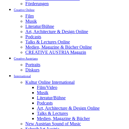
Förderungen
Creative Online
Film
Musik
Literatur/Bühne
Art, Architecture & Design Online
Podcasts
Talks & Lectures Online
Medien, Magazine & Bücher Online
CREATIVE AUSTRIA Magazin
Creative Austrians
Portraits
Diskurs
International
Kultur Online International
Film/Video
Musik
Literatur/Bühne
Podcasts
Art, Architecture & Design Online
Talks & Lectures
Medien, Magazine & Bücher
New Austrian Sound of Music
SchreibArt Austria