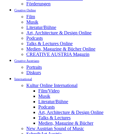
Förderungen
Creative Online
Film
Musik
Literatur/Bühne
Art, Architecture & Design Online
Podcasts
Talks & Lectures Online
Medien, Magazine & Bücher Online
CREATIVE AUSTRIA Magazin
Creative Austrians
Portraits
Diskurs
International
Kultur Online International
Film/Video
Musik
Literatur/Bühne
Podcasts
Art, Architecture & Design Online
Talks & Lectures
Medien, Magazine & Bücher
New Austrian Sound of Music
SchreibArt Austria