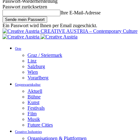
Passwort-Wiederherstellung
Passwort zurücksetzen
Ihre E-Mail-Adresse
Ein Passwort wird Ihnen per Email zugeschickt.
CREATIVE AUSTRIA – Contemporary Culture
Orte
Graz / Steiermark
Linz
Salzburg
Wien
Vorarlberg
Gegenwartskultur
Aktuell
Bühne
Kunst
Festivals
Film
Musik
Future Cities
Creative Industries
Organisationen & Plattformen