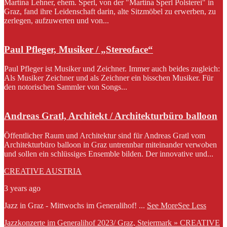
Martina Lehner, ehem. Sperl, von der "Martina Sperl Polsterei" in
Graz, fand ihre Leidenschaft darin, alte Sitzmöbel zu erwerben, zu
zerlegen, aufzuwerten und von...
Paul Pfleger, Musiker / „Stereoface“
Paul Pfleger ist Musiker und Zeichner. Immer auch beides zugleich:
Als Musiker Zeichner und als Zeichner ein bisschen Musiker. Für
den notorischen Sammler von Songs...
Andreas Gratl, Architekt / Architekturbüro balloon
Öffentlicher Raum und Architektur sind für Andreas Gratl vom
Architekturbüro balloon in Graz untrennbar miteinander verwoben
und sollen ein schlüssiges Ensemble bilden. Der innovative und...
CREATIVE AUSTRIA
3 years ago
Jazz in Graz - Mittwochs im Generalihof!
...
See More
See Less
Jazzkonzerte im Generalihof 2023/ Graz, Steiermark » CREATIVE