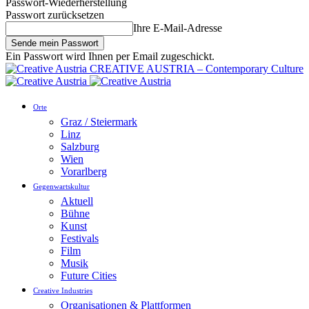
Passwort-Wiederherstellung
Passwort zurücksetzen
Ihre E-Mail-Adresse
Ein Passwort wird Ihnen per Email zugeschickt.
CREATIVE AUSTRIA – Contemporary Culture
Orte
Graz / Steiermark
Linz
Salzburg
Wien
Vorarlberg
Gegenwartskultur
Aktuell
Bühne
Kunst
Festivals
Film
Musik
Future Cities
Creative Industries
Organisationen & Plattformen