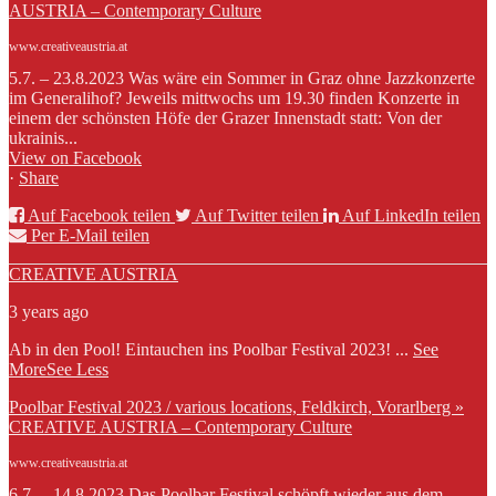
AUSTRIA – Contemporary Culture
www.creativeaustria.at
5.7. – 23.8.2023 Was wäre ein Sommer in Graz ohne Jazzkonzerte
im Generalihof? Jeweils mittwochs um 19.30 finden Konzerte in
einem der schönsten Höfe der Grazer Innenstadt statt: Von der
ukrainis...
View on Facebook
·
Share
Auf Facebook teilen
Auf Twitter teilen
Auf LinkedIn teilen
Per E-Mail teilen
CREATIVE AUSTRIA
3 years ago
Ab in den Pool! Eintauchen ins Poolbar Festival 2023!
...
See
More
See Less
Poolbar Festival 2023 / various locations, Feldkirch, Vorarlberg »
CREATIVE AUSTRIA – Contemporary Culture
www.creativeaustria.at
6.7. – 14.8.2023 Das Poolbar Festival schöpft wieder aus dem