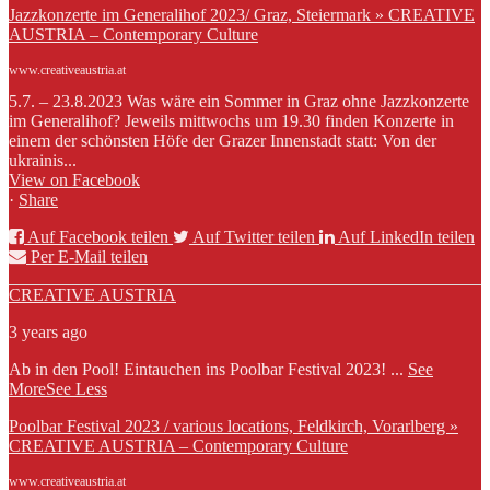
Jazzkonzerte im Generalihof 2023/ Graz, Steiermark » CREATIVE
AUSTRIA – Contemporary Culture
www.creativeaustria.at
5.7. – 23.8.2023 Was wäre ein Sommer in Graz ohne Jazzkonzerte
im Generalihof? Jeweils mittwochs um 19.30 finden Konzerte in
einem der schönsten Höfe der Grazer Innenstadt statt: Von der
ukrainis...
View on Facebook
·
Share
Auf Facebook teilen
Auf Twitter teilen
Auf LinkedIn teilen
Per E-Mail teilen
CREATIVE AUSTRIA
3 years ago
Ab in den Pool! Eintauchen ins Poolbar Festival 2023!
...
See
More
See Less
Poolbar Festival 2023 / various locations, Feldkirch, Vorarlberg »
CREATIVE AUSTRIA – Contemporary Culture
www.creativeaustria.at