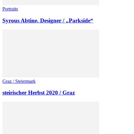
Portraits
Syrous Abtine, Designer / „Parkside“
Graz / Steiermark
steirischer Herbst 2020 / Graz