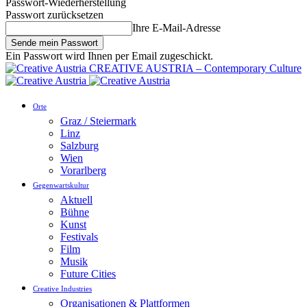
Passwort-Wiederherstellung
Passwort zurücksetzen
Ihre E-Mail-Adresse
Ein Passwort wird Ihnen per Email zugeschickt.
CREATIVE AUSTRIA – Contemporary Culture
Orte
Graz / Steiermark
Linz
Salzburg
Wien
Vorarlberg
Gegenwartskultur
Aktuell
Bühne
Kunst
Festivals
Film
Musik
Future Cities
Creative Industries
Organisationen & Plattformen