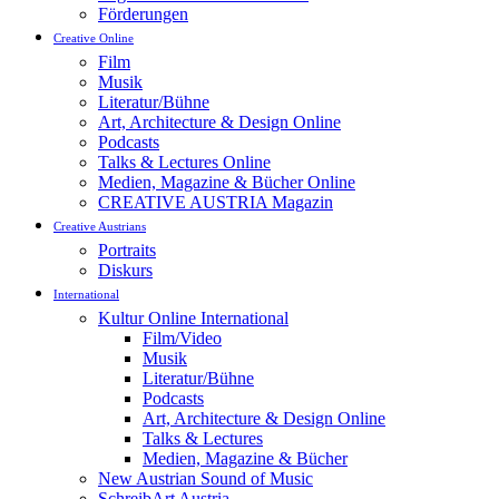
Förderungen
Creative Online
Film
Musik
Literatur/Bühne
Art, Architecture & Design Online
Podcasts
Talks & Lectures Online
Medien, Magazine & Bücher Online
CREATIVE AUSTRIA Magazin
Creative Austrians
Portraits
Diskurs
International
Kultur Online International
Film/Video
Musik
Literatur/Bühne
Podcasts
Art, Architecture & Design Online
Talks & Lectures
Medien, Magazine & Bücher
New Austrian Sound of Music
SchreibArt Austria