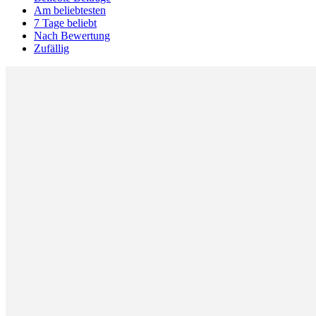
Am beliebtesten
7 Tage beliebt
Nach Bewertung
Zufällig