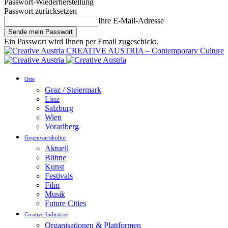
Passwort-Wiederherstellung
Passwort zurücksetzen
Ihre E-Mail-Adresse
Ein Passwort wird Ihnen per Email zugeschickt.
CREATIVE AUSTRIA – Contemporary Culture
Orte
Graz / Steiermark
Linz
Salzburg
Wien
Vorarlberg
Gegenwartskultur
Aktuell
Bühne
Kunst
Festivals
Film
Musik
Future Cities
Creative Industries
Organisationen & Plattformen