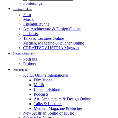
Förderungen
Creative Online
Film
Musik
Literatur/Bühne
Art, Architecture & Design Online
Podcasts
Talks & Lectures Online
Medien, Magazine & Bücher Online
CREATIVE AUSTRIA Magazin
Creative Austrians
Portraits
Diskurs
International
Kultur Online International
Film/Video
Musik
Literatur/Bühne
Podcasts
Art, Architecture & Design Online
Talks & Lectures
Medien, Magazine & Bücher
New Austrian Sound of Music
SchreibArt Austria