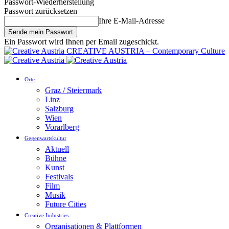
Passwort-Wiederherstellung
Passwort zurücksetzen
Ihre E-Mail-Adresse
Ein Passwort wird Ihnen per Email zugeschickt.
CREATIVE AUSTRIA – Contemporary Culture
Orte
Graz / Steiermark
Linz
Salzburg
Wien
Vorarlberg
Gegenwartskultur
Aktuell
Bühne
Kunst
Festivals
Film
Musik
Future Cities
Creative Industries
Organisationen & Plattformen