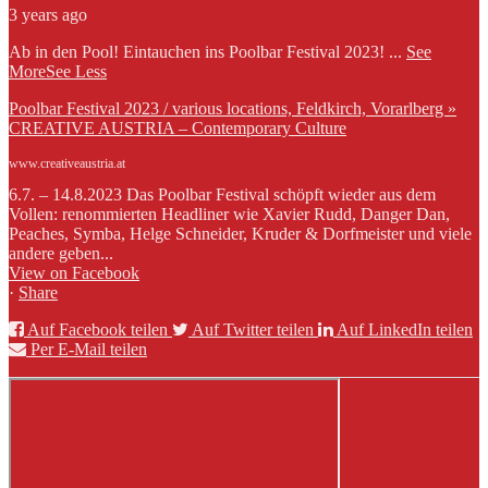
3 years ago
Ab in den Pool! Eintauchen ins Poolbar Festival 2023!
...
See
More
See Less
Poolbar Festival 2023 / various locations, Feldkirch, Vorarlberg »
CREATIVE AUSTRIA – Contemporary Culture
www.creativeaustria.at
6.7. – 14.8.2023 Das Poolbar Festival schöpft wieder aus dem
Vollen: renommierten Headliner wie Xavier Rudd, Danger Dan,
Peaches, Symba, Helge Schneider, Kruder & Dorfmeister und viele
andere geben...
View on Facebook
·
Share
Auf Facebook teilen
Auf Twitter teilen
Auf LinkedIn teilen
Per E-Mail teilen