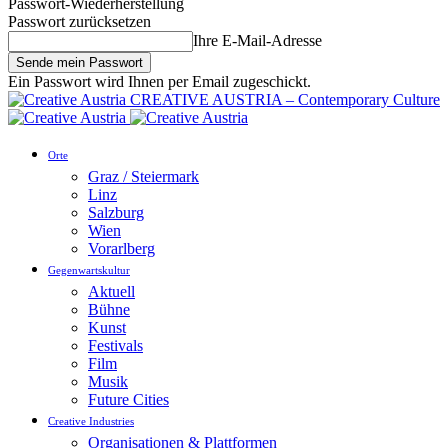
Passwort-Wiederherstellung
Passwort zurücksetzen
Ihre E-Mail-Adresse
Ein Passwort wird Ihnen per Email zugeschickt.
CREATIVE AUSTRIA – Contemporary Culture
Orte
Graz / Steiermark
Linz
Salzburg
Wien
Vorarlberg
Gegenwartskultur
Aktuell
Bühne
Kunst
Festivals
Film
Musik
Future Cities
Creative Industries
Organisationen & Plattformen