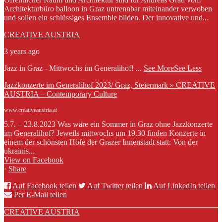
Architekturbüro balloon in Graz untrennbar miteinander verwoben
und sollen ein schlüssiges Ensemble bilden. Der innovative und...
CREATIVE AUSTRIA
3 years ago
Jazz in Graz - Mittwochs im Generalihof!
...
See More
See Less
Jazzkonzerte im Generalihof 2023/ Graz, Steiermark » CREATIVE
AUSTRIA – Contemporary Culture
www.creativeaustria.at
5.7. – 23.8.2023 Was wäre ein Sommer in Graz ohne Jazzkonzerte
im Generalihof? Jeweils mittwochs um 19.30 finden Konzerte in
einem der schönsten Höfe der Grazer Innenstadt statt: Von der
ukrainis...
View on Facebook
·
Share
Auf Facebook teilen
Auf Twitter teilen
Auf LinkedIn teilen
Per E-Mail teilen
CREATIVE AUSTRIA