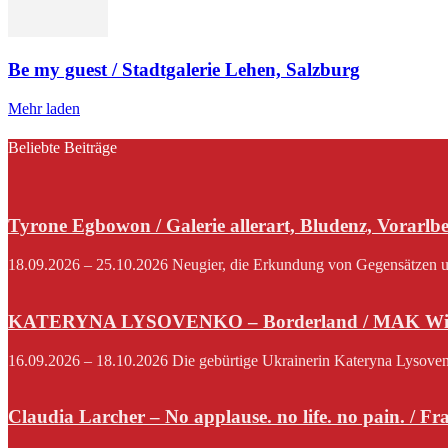
Be my guest / Stadtgalerie Lehen, Salzburg
Mehr laden
Beliebte Beiträge
Tyrone Egbowon / Galerie allerart, Bludenz, Vorarlb
18.09.2026 – 25.10.2026 Neugier, die Erkundung von Gegensätzen und
KATERYNA LYSOVENKO – Borderland / MAK Wi
16.09.2026 – 18.10.2026 Die gebürtige Ukrainerin Kateryna Lysovenko,
Claudia Larcher – No applause. no life. no pain. / F