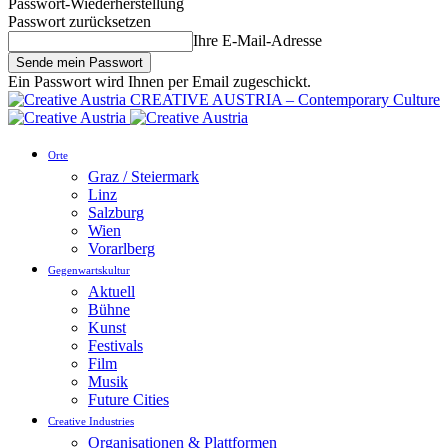
Passwort-Wiederherstellung
Passwort zurücksetzen
Ihre E-Mail-Adresse
Ein Passwort wird Ihnen per Email zugeschickt.
CREATIVE AUSTRIA – Contemporary Culture
Orte
Graz / Steiermark
Linz
Salzburg
Wien
Vorarlberg
Gegenwartskultur
Aktuell
Bühne
Kunst
Festivals
Film
Musik
Future Cities
Creative Industries
Organisationen & Plattformen