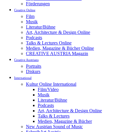
Förderungen
Creative Online
Film
Musik
Literatur/Bühne
Art, Architecture & Design Online
Podcasts
Talks & Lectures Online
Medien, Magazine & Bücher Online
CREATIVE AUSTRIA Magazin
Creative Austrians
Portraits
Diskurs
International
Kultur Online International
Film/Video
Musik
Literatur/Bühne
Podcasts
Art, Architecture & Design Online
Talks & Lectures
Medien, Magazine & Bücher
New Austrian Sound of Music
SchreibArt Austria