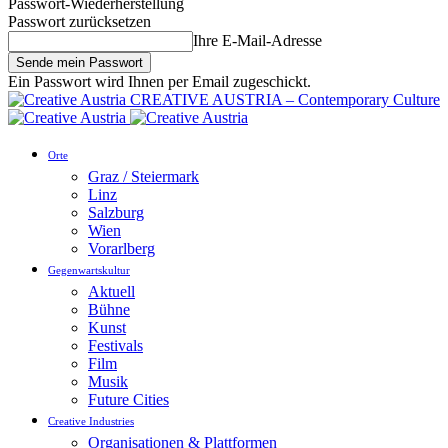
Passwort-Wiederherstellung
Passwort zurücksetzen
Ihre E-Mail-Adresse
Ein Passwort wird Ihnen per Email zugeschickt.
CREATIVE AUSTRIA – Contemporary Culture
Orte
Graz / Steiermark
Linz
Salzburg
Wien
Vorarlberg
Gegenwartskultur
Aktuell
Bühne
Kunst
Festivals
Film
Musik
Future Cities
Creative Industries
Organisationen & Plattformen