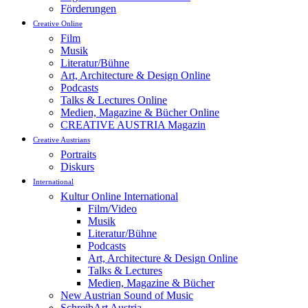
Förderungen
Creative Online
Film
Musik
Literatur/Bühne
Art, Architecture & Design Online
Podcasts
Talks & Lectures Online
Medien, Magazine & Bücher Online
CREATIVE AUSTRIA Magazin
Creative Austrians
Portraits
Diskurs
International
Kultur Online International
Film/Video
Musik
Literatur/Bühne
Podcasts
Art, Architecture & Design Online
Talks & Lectures
Medien, Magazine & Bücher
New Austrian Sound of Music
SchreibArt Austria