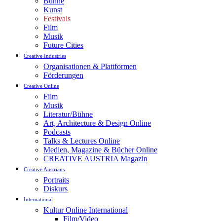
Bühne
Kunst
Festivals
Film
Musik
Future Cities
Creative Industries
Organisationen & Plattformen
Förderungen
Creative Online
Film
Musik
Literatur/Bühne
Art, Architecture & Design Online
Podcasts
Talks & Lectures Online
Medien, Magazine & Bücher Online
CREATIVE AUSTRIA Magazin
Creative Austrians
Portraits
Diskurs
International
Kultur Online International
Film/Video