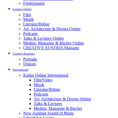
Förderungen
Creative Online
Film
Musik
Literatur/Bühne
Art, Architecture & Design Online
Podcasts
Talks & Lectures Online
Medien, Magazine & Bücher Online
CREATIVE AUSTRIA Magazin
Creative Austrians
Portraits
Diskurs
International
Kultur Online International
Film/Video
Musik
Literatur/Bühne
Podcasts
Art, Architecture & Design Online
Talks & Lectures
Medien, Magazine & Bücher
New Austrian Sound of Music
SchreibArt Austria