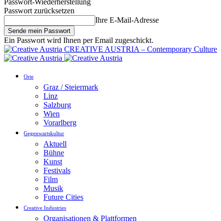
Passwort-Wiederherstellung
Passwort zurücksetzen
Ihre E-Mail-Adresse
Ein Passwort wird Ihnen per Email zugeschickt.
CREATIVE AUSTRIA – Contemporary Culture
Orte
Graz / Steiermark
Linz
Salzburg
Wien
Vorarlberg
Gegenwartskultur
Aktuell
Bühne
Kunst
Festivals
Film
Musik
Future Cities
Creative Industries
Organisationen & Plattformen