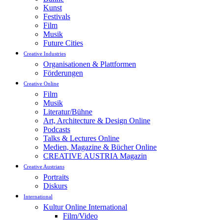
Kunst
Festivals
Film
Musik
Future Cities
Creative Industries
Organisationen & Plattformen
Förderungen
Creative Online
Film
Musik
Literatur/Bühne
Art, Architecture & Design Online
Podcasts
Talks & Lectures Online
Medien, Magazine & Bücher Online
CREATIVE AUSTRIA Magazin
Creative Austrians
Portraits
Diskurs
International
Kultur Online International
Film/Video