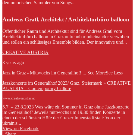
den notorischen Sammler von Songs...
Andreas Gratl, Architekt / Architekturbüro balloon
Öffentlicher Raum und Architektur sind für Andreas Gratl vom
Architekturbüro balloon in Graz untrennbar miteinander verwoben
und sollen ein schlüssiges Ensemble bilden. Der innovative und...
CREATIVE AUSTRIA
3 years ago
Jazz in Graz - Mittwochs im Generalihof!
...
See More
See Less
Jazzkonzerte im Generalihof 2023/ Graz, Steiermark » CREATIVE
AUSTRIA – Contemporary Culture
www.creativeaustria.at
5.7. – 23.8.2023 Was wäre ein Sommer in Graz ohne Jazzkonzerte
im Generalihof? Jeweils mittwochs um 19.30 finden Konzerte in
einem der schönsten Höfe der Grazer Innenstadt statt: Von der
ukrainis...
View on Facebook
·
Share