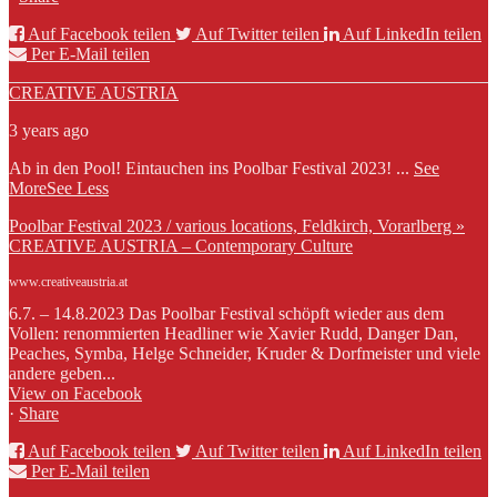
Auf Facebook teilen
Auf Twitter teilen
Auf LinkedIn teilen
Per E-Mail teilen
CREATIVE AUSTRIA
3 years ago
Ab in den Pool! Eintauchen ins Poolbar Festival 2023!
...
See
More
See Less
Poolbar Festival 2023 / various locations, Feldkirch, Vorarlberg »
CREATIVE AUSTRIA – Contemporary Culture
www.creativeaustria.at
6.7. – 14.8.2023 Das Poolbar Festival schöpft wieder aus dem
Vollen: renommierten Headliner wie Xavier Rudd, Danger Dan,
Peaches, Symba, Helge Schneider, Kruder & Dorfmeister und viele
andere geben...
View on Facebook
·
Share
Auf Facebook teilen
Auf Twitter teilen
Auf LinkedIn teilen
Per E-Mail teilen