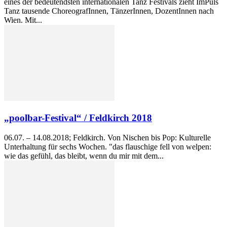
eines der bedeutendsten internationalen Tanz Festivals zieht ImPuls
Tanz tausende ChoreografInnen, TänzerInnen, DozentInnen nach
Wien. Mit...
„poolbar-Festival“ / Feldkirch 2018
06.07. – 14.08.2018; Feldkirch. Von Nischen bis Pop: Kulturelle
Unterhaltung für sechs Wochen. "das flauschige fell von welpen:
wie das gefühl, das bleibt, wenn du mir mit dem...