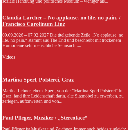
soziale Handlung und politisches Medium – weniger als...
Claudia Larcher – No applause. no life. no pain. /
Francisco Carolinum Linz
09.09.2026 – 07.02.2027 Die titelgebende Zeile „No applause. no
life. no pain.“ stammt aus The End und beschreibt mit trockenem
Humor eine sehr menschliche Sehnsucht:...
Videos
Martina Sperl, Polsterei, Graz
Martina Lehner, ehem. Sperl, von der "Martina Sperl Polsterei" in
Graz, fand ihre Leidenschaft darin, alte Sitzmöbel zu erwerben, zu
zerlegen, aufzuwerten und von...
Paul Pfleger, Musiker / „Stereoface“
Paul Pfleger ist Musiker und Zeichner. Immer auch beides zugleich: