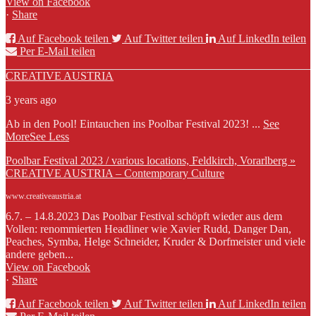
View on Facebook
·
Share
Auf Facebook teilen
Auf Twitter teilen
Auf LinkedIn teilen
Per E-Mail teilen
CREATIVE AUSTRIA
3 years ago
Ab in den Pool! Eintauchen ins Poolbar Festival 2023!
...
See
More
See Less
Poolbar Festival 2023 / various locations, Feldkirch, Vorarlberg »
CREATIVE AUSTRIA – Contemporary Culture
www.creativeaustria.at
6.7. – 14.8.2023 Das Poolbar Festival schöpft wieder aus dem
Vollen: renommierten Headliner wie Xavier Rudd, Danger Dan,
Peaches, Symba, Helge Schneider, Kruder & Dorfmeister und viele
andere geben...
View on Facebook
·
Share
Auf Facebook teilen
Auf Twitter teilen
Auf LinkedIn teilen