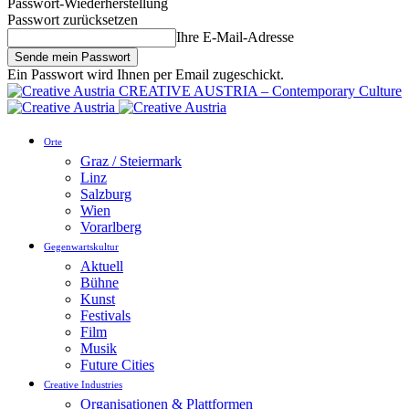
Passwort-Wiederherstellung
Passwort zurücksetzen
Ihre E-Mail-Adresse
Ein Passwort wird Ihnen per Email zugeschickt.
CREATIVE AUSTRIA – Contemporary Culture
Orte
Graz / Steiermark
Linz
Salzburg
Wien
Vorarlberg
Gegenwartskultur
Aktuell
Bühne
Kunst
Festivals
Film
Musik
Future Cities
Creative Industries
Organisationen & Plattformen