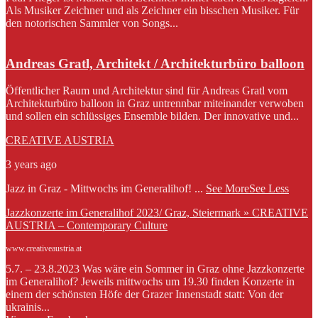
Als Musiker Zeichner und als Zeichner ein bisschen Musiker. Für
den notorischen Sammler von Songs...
Andreas Gratl, Architekt / Architekturbüro balloon
Öffentlicher Raum und Architektur sind für Andreas Gratl vom
Architekturbüro balloon in Graz untrennbar miteinander verwoben
und sollen ein schlüssiges Ensemble bilden. Der innovative und...
CREATIVE AUSTRIA
3 years ago
Jazz in Graz - Mittwochs im Generalihof!
...
See More
See Less
Jazzkonzerte im Generalihof 2023/ Graz, Steiermark » CREATIVE
AUSTRIA – Contemporary Culture
www.creativeaustria.at
5.7. – 23.8.2023 Was wäre ein Sommer in Graz ohne Jazzkonzerte
im Generalihof? Jeweils mittwochs um 19.30 finden Konzerte in
einem der schönsten Höfe der Grazer Innenstadt statt: Von der
ukrainis...