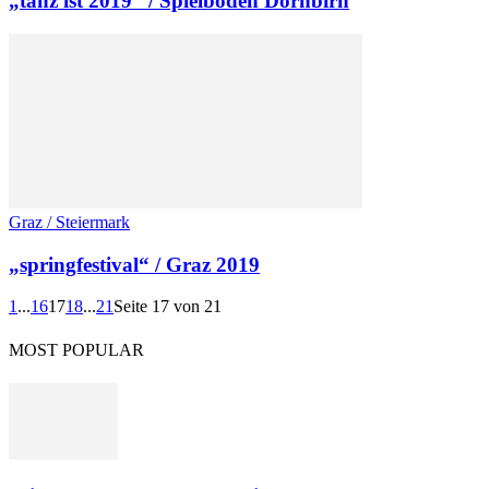
„tanz ist 2019“ / Spielboden Dornbirn
Graz / Steiermark
„springfestival“ / Graz 2019
1
...
16
17
18
...
21
Seite 17 von 21
MOST POPULAR