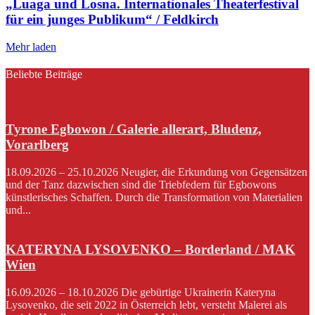
„Luaga und Losna. Internationales Theaterfestival
für ein junges Publikum“ / Feldkirch
Mehr laden
Beliebte Beiträge
Tyrone Egbowon / Galerie allerart, Bludenz,
Vorarlberg
18.09.2026 – 25.10.2026 Neugier, die Erkundung von Gegensätzen
und der Tanz dazwischen sind die Triebfedern für Egbowons
künstlerisches Schaffen. Durch die Transformation von Materialien
und...
KATERYNA LYSOVENKO – Borderland / MAK
Wien
16.09.2026 – 18.10.2026 Die gebürtige Ukrainerin Kateryna
Lysovenko, die seit 2022 in Österreich lebt, versteht Malerei als