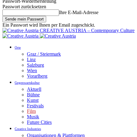
Passwort-Wiederherstellung
Passwort zurücksetzen
Ihre E-Mail-Adresse
Ein Passwort wird Ihnen per Email zugeschickt.
CREATIVE AUSTRIA – Contemporary Culture
Orte
Graz / Steiermark
Linz
Salzburg
Wien
Vorarlberg
Gegenwartskultur
Aktuell
Bühne
Kunst
Festivals
Film
Musik
Future Cities
Creative Industries
Organisationen & Plattformen