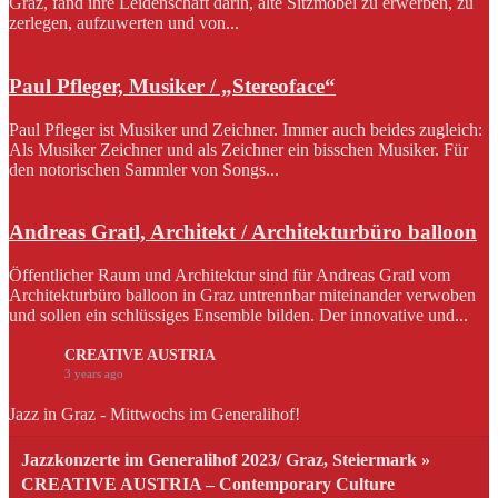
Graz, fand ihre Leidenschaft darin, alte Sitzmöbel zu erwerben, zu
zerlegen, aufzuwerten und von...
Paul Pfleger, Musiker / „Stereoface“
Paul Pfleger ist Musiker und Zeichner. Immer auch beides zugleich:
Als Musiker Zeichner und als Zeichner ein bisschen Musiker. Für
den notorischen Sammler von Songs...
Andreas Gratl, Architekt / Architekturbüro balloon
Öffentlicher Raum und Architektur sind für Andreas Gratl vom
Architekturbüro balloon in Graz untrennbar miteinander verwoben
und sollen ein schlüssiges Ensemble bilden. Der innovative und...
CREATIVE AUSTRIA
3 years ago
Jazz in Graz - Mittwochs im Generalihof!
Jazzkonzerte im Generalihof 2023/ Graz, Steiermark »
CREATIVE AUSTRIA – Contemporary Culture