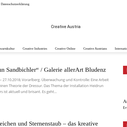
 Datenschutzerklärung
wartskultur
Creative Industries
Creative Online
Creative Austrians
Internati
CREATIVE
n Sandbichler“ / Galerie allerArt Bludenz
– 27.10.2018; Vorarlberg. Überwachung und Kontrolle: Eine Arbeit
einen Theorie der Dressur. Das Thema der Installation Heidrun
s ist aktuell und brisant. Es geht...
AUSTRIA
A
Er
eichen und Sternenstaub – das kreative