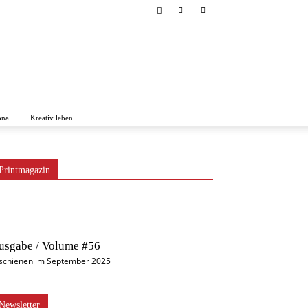
onal
Kreativ leben
Printmagazin
usgabe / Volume #56
schienen im September 2025
Newsletter