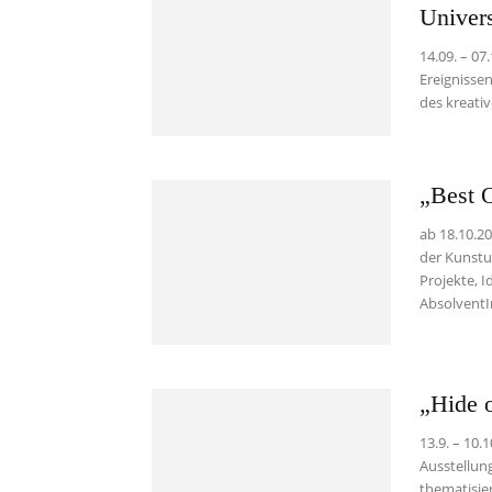
Univers
14.09. – 0
Ereignissen
des kreativ
„Best O
ab 18.10.2
der Kunstu
Projekte, 
AbsolventI
„Hide 
13.9. – 10.
Ausstellun
thematisier