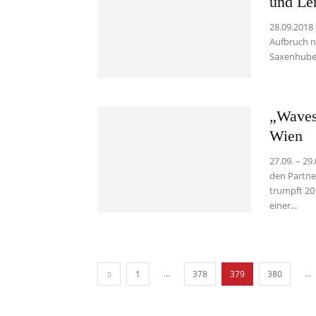
und Le
28.09.2018
Aufbruch n
Saxenhuber
„Waves
Wien
27.09. – 29
den Partner
trumpft 20
einer...
...
...
1
378
379
380