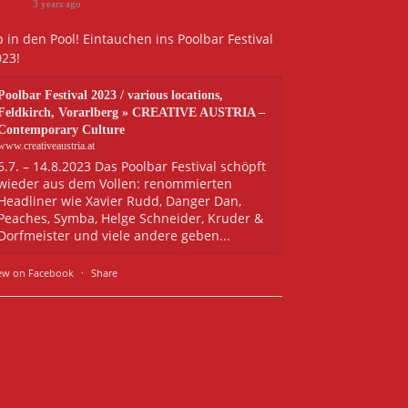
3 years ago
 in den Pool! Eintauchen ins Poolbar Festival
023!
Poolbar Festival 2023 / various locations,
Feldkirch, Vorarlberg » CREATIVE AUSTRIA –
Contemporary Culture
www.creativeaustria.at
6.7. – 14.8.2023 Das Poolbar Festival schöpft
wieder aus dem Vollen: renommierten
Headliner wie Xavier Rudd, Danger Dan,
Peaches, Symba, Helge Schneider, Kruder &
Dorfmeister und viele andere geben...
ew on Facebook
·
Share