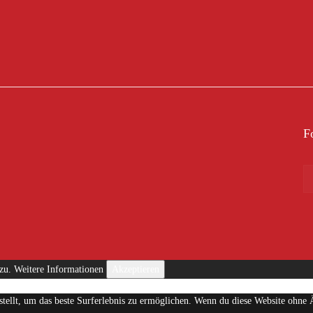
F
 zu.
Weitere Informationen
Akzeptieren
estellt, um das beste Surferlebnis zu ermöglichen. Wenn du diese Website ohne