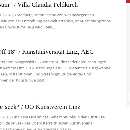
um“ / Villa Claudia Feldkirch
–
7.10.2018; Vorarlberg. Wenn Steine von weltbewegenden
 wie von der Entstehung der Welt erzählen, ist Kunst die Sprache
en Universums Berg wird Stein,...
Contemporary
ff 18“ / Kunstuniversität Linz, AEC
018; Linz. Ausgewählte Exponate Studierender aller Richtungen
niversität Linz. Die Ausstellung BestOFF präsentiert ausgewählte
Ideen, Installationen und Screenings Studierender und
nnen der Kunstuniversität...
Culture
or seek“ / OÖ Kunstverein Linz
10.2018; Linz. Eine Ode an das Geheimnisvolle in der Kunst. Die
g Hide or Seek des Oberösterreichischen Kunstvereins
t das Geheimnisvolle, Versteckte und das...