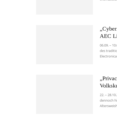
„CyberA
AEC L
06.09. – 10
des tradit
Electronica
„Priva
Volksk
22. – 28.10
dennoch hi
Altersweish