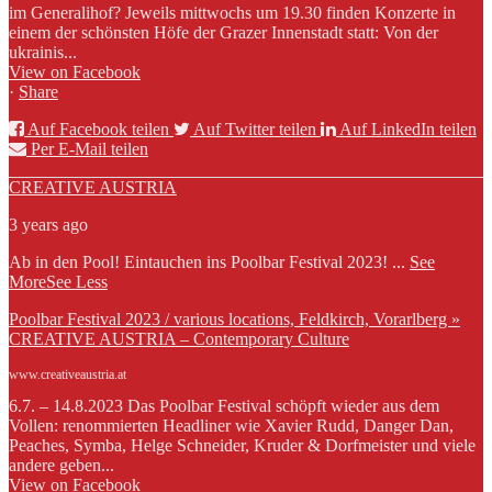
im Generalihof? Jeweils mittwochs um 19.30 finden Konzerte in
einem der schönsten Höfe der Grazer Innenstadt statt: Von der
ukrainis...
View on Facebook
·
Share
Auf Facebook teilen
Auf Twitter teilen
Auf LinkedIn teilen
Per E-Mail teilen
CREATIVE AUSTRIA
3 years ago
Ab in den Pool! Eintauchen ins Poolbar Festival 2023!
...
See
More
See Less
Poolbar Festival 2023 / various locations, Feldkirch, Vorarlberg »
CREATIVE AUSTRIA – Contemporary Culture
www.creativeaustria.at
6.7. – 14.8.2023 Das Poolbar Festival schöpft wieder aus dem
Vollen: renommierten Headliner wie Xavier Rudd, Danger Dan,
Peaches, Symba, Helge Schneider, Kruder & Dorfmeister und viele
andere geben...
View on Facebook