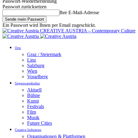
Passwort-Wiederherstellung
Passwort zurücksetzen
Ihre E-Mail-Adresse
Ein Passwort wird Ihnen per Email zugeschickt.
CREATIVE AUSTRIA – Contemporary Culture
Orte
Graz / Steiermark
Linz
Salzburg
Wien
Vorarlberg
Gegenwartskultur
Aktuell
Bühne
Kunst
Festivals
Film
Musik
Future Cities
Creative Industries
Organisationen & Plattformen