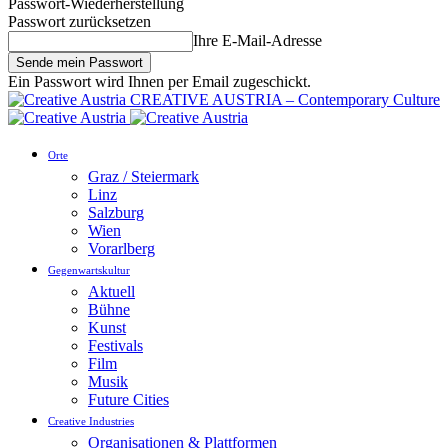
Passwort-Wiederherstellung
Passwort zurücksetzen
Ihre E-Mail-Adresse
Ein Passwort wird Ihnen per Email zugeschickt.
CREATIVE AUSTRIA – Contemporary Culture
Orte
Graz / Steiermark
Linz
Salzburg
Wien
Vorarlberg
Gegenwartskultur
Aktuell
Bühne
Kunst
Festivals
Film
Musik
Future Cities
Creative Industries
Organisationen & Plattformen