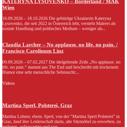
KATERYNA LYSOVENKO – Borderland / MAK
Wien
16.09.2026 – 18.10.2026 Die gebürtige Ukrainerin Kateryna
Lysovenko, die seit 2022 in Österreich lebt, versteht Malerei als
soziale Handlung und politisches Medium – weniger als...
Claudia Larcher – No applause. no life. no pain. /
Francisco Carolinum Linz
09.09.2026 – 07.02.2027 Die titelgebende Zeile „No applause. no
life. no pain.“ stammt aus The End und beschreibt mit trockenem
Humor eine sehr menschliche Sehnsucht:...
Videos
Martina Sperl, Polsterei, Graz
Martina Lehner, ehem. Sperl, von der "Martina Sperl Polsterei" in
Graz, fand ihre Leidenschaft darin, alte Sitzmöbel zu erwerben, zu
zerlegen, aufzuwerten und von...