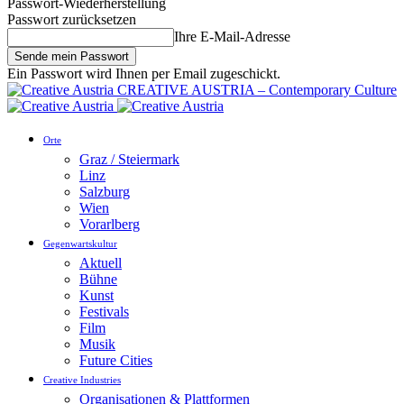
Passwort-Wiederherstellung
Passwort zurücksetzen
Ihre E-Mail-Adresse
Ein Passwort wird Ihnen per Email zugeschickt.
CREATIVE AUSTRIA – Contemporary Culture
Orte
Graz / Steiermark
Linz
Salzburg
Wien
Vorarlberg
Gegenwartskultur
Aktuell
Bühne
Kunst
Festivals
Film
Musik
Future Cities
Creative Industries
Organisationen & Plattformen