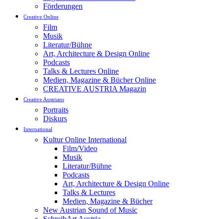
Förderungen
Creative Online
Film
Musik
Literatur/Bühne
Art, Architecture & Design Online
Podcasts
Talks & Lectures Online
Medien, Magazine & Bücher Online
CREATIVE AUSTRIA Magazin
Creative Austrians
Portraits
Diskurs
International
Kultur Online International
Film/Video
Musik
Literatur/Bühne
Podcasts
Art, Architecture & Design Online
Talks & Lectures
Medien, Magazine & Bücher
New Austrian Sound of Music
SchreibArt Austria