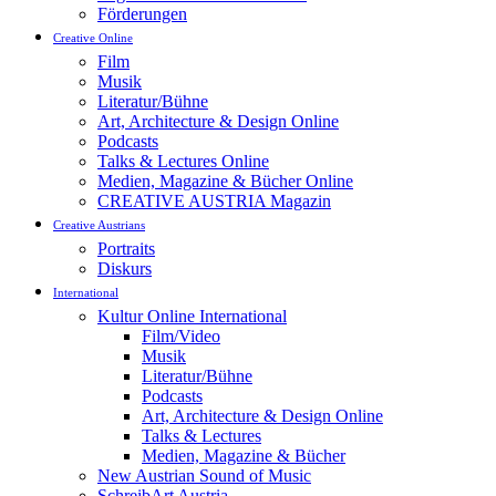
Förderungen
Creative Online
Film
Musik
Literatur/Bühne
Art, Architecture & Design Online
Podcasts
Talks & Lectures Online
Medien, Magazine & Bücher Online
CREATIVE AUSTRIA Magazin
Creative Austrians
Portraits
Diskurs
International
Kultur Online International
Film/Video
Musik
Literatur/Bühne
Podcasts
Art, Architecture & Design Online
Talks & Lectures
Medien, Magazine & Bücher
New Austrian Sound of Music
SchreibArt Austria