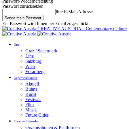
Passwort-Wiederherstellung
Passwort zurücksetzen
Ihre E-Mail-Adresse
Ein Passwort wird Ihnen per Email zugeschickt.
CREATIVE AUSTRIA – Contemporary Culture
Orte
Graz / Steiermark
Linz
Salzburg
Wien
Vorarlberg
Gegenwartskultur
Aktuell
Bühne
Kunst
Festivals
Film
Musik
Future Cities
Creative Industries
Organisationen & Plattformen