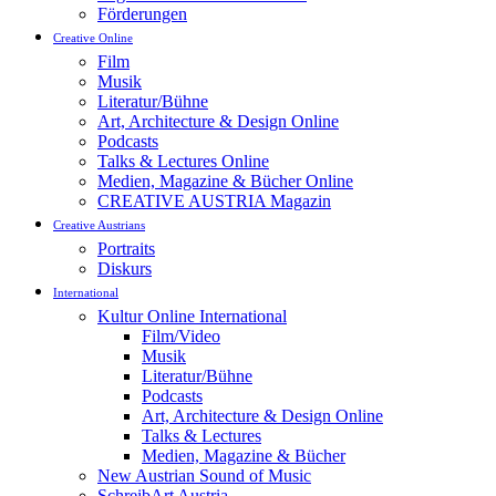
Förderungen
Creative Online
Film
Musik
Literatur/Bühne
Art, Architecture & Design Online
Podcasts
Talks & Lectures Online
Medien, Magazine & Bücher Online
CREATIVE AUSTRIA Magazin
Creative Austrians
Portraits
Diskurs
International
Kultur Online International
Film/Video
Musik
Literatur/Bühne
Podcasts
Art, Architecture & Design Online
Talks & Lectures
Medien, Magazine & Bücher
New Austrian Sound of Music
SchreibArt Austria