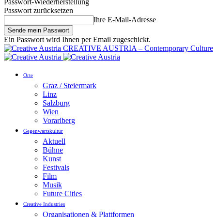
Passwort-Wiederherstellung
Passwort zurücksetzen
Ihre E-Mail-Adresse
Ein Passwort wird Ihnen per Email zugeschickt.
CREATIVE AUSTRIA – Contemporary Culture
Orte
Graz / Steiermark
Linz
Salzburg
Wien
Vorarlberg
Gegenwartskultur
Aktuell
Bühne
Kunst
Festivals
Film
Musik
Future Cities
Creative Industries
Organisationen & Plattformen