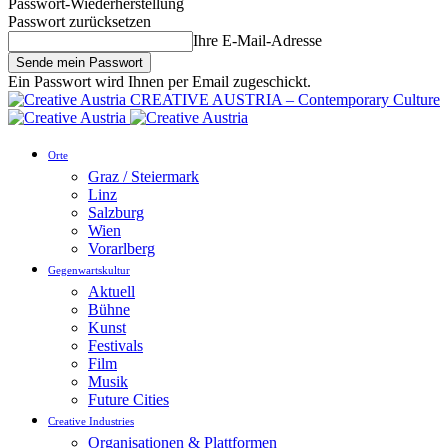
Passwort-Wiederherstellung
Passwort zurücksetzen
Ihre E-Mail-Adresse
Ein Passwort wird Ihnen per Email zugeschickt.
CREATIVE AUSTRIA – Contemporary Culture
Orte
Graz / Steiermark
Linz
Salzburg
Wien
Vorarlberg
Gegenwartskultur
Aktuell
Bühne
Kunst
Festivals
Film
Musik
Future Cities
Creative Industries
Organisationen & Plattformen