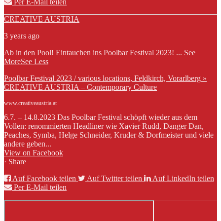
Per E-Mail teilen
CREATIVE AUSTRIA
3 years ago
Ab in den Pool! Eintauchen ins Poolbar Festival 2023!
...
See
More
See Less
Poolbar Festival 2023 / various locations, Feldkirch, Vorarlberg »
CREATIVE AUSTRIA – Contemporary Culture
www.creativeaustria.at
6.7. – 14.8.2023 Das Poolbar Festival schöpft wieder aus dem
Vollen: renommierten Headliner wie Xavier Rudd, Danger Dan,
Peaches, Symba, Helge Schneider, Kruder & Dorfmeister und viele
andere geben...
View on Facebook
·
Share
Auf Facebook teilen
Auf Twitter teilen
Auf LinkedIn teilen
Per E-Mail teilen