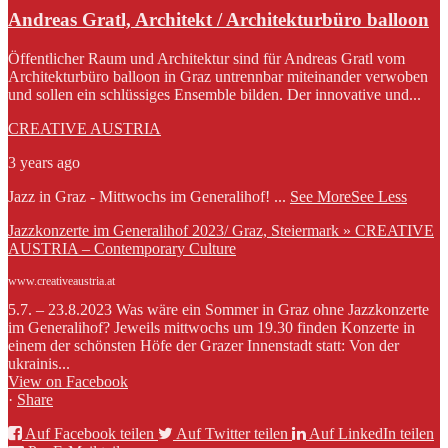
Andreas Gratl, Architekt / Architekturbüro balloon
Öffentlicher Raum und Architektur sind für Andreas Gratl vom
Architekturbüro balloon in Graz untrennbar miteinander verwoben
und sollen ein schlüssiges Ensemble bilden. Der innovative und...
CREATIVE AUSTRIA
3 years ago
Jazz in Graz - Mittwochs im Generalihof!
...
See More
See Less
Jazzkonzerte im Generalihof 2023/ Graz, Steiermark » CREATIVE
AUSTRIA – Contemporary Culture
www.creativeaustria.at
5.7. – 23.8.2023 Was wäre ein Sommer in Graz ohne Jazzkonzerte
im Generalihof? Jeweils mittwochs um 19.30 finden Konzerte in
einem der schönsten Höfe der Grazer Innenstadt statt: Von der
ukrainis...
View on Facebook
·
Share
Auf Facebook teilen
Auf Twitter teilen
Auf LinkedIn teilen