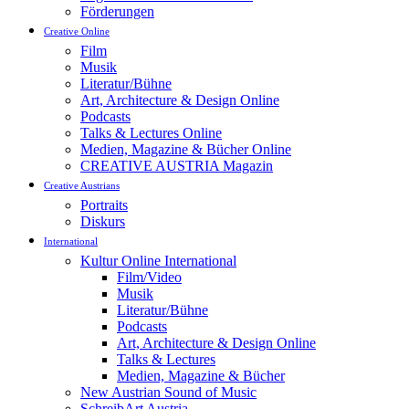
Förderungen
Creative Online
Film
Musik
Literatur/Bühne
Art, Architecture & Design Online
Podcasts
Talks & Lectures Online
Medien, Magazine & Bücher Online
CREATIVE AUSTRIA Magazin
Creative Austrians
Portraits
Diskurs
International
Kultur Online International
Film/Video
Musik
Literatur/Bühne
Podcasts
Art, Architecture & Design Online
Talks & Lectures
Medien, Magazine & Bücher
New Austrian Sound of Music
SchreibArt Austria