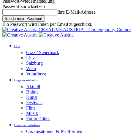
Passwort-Wiederherstellung
Passwort zurücksetzen
Ihre E-Mail-Adresse
Ein Passwort wird Ihnen per Email zugeschickt.
CREATIVE AUSTRIA – Contemporary Culture
Orte
Graz / Steiermark
Linz
Salzburg
Wien
Vorarlberg
Gegenwartskultur
Aktuell
Bühne
Kunst
Festivals
Film
Musik
Future Cities
Creative Industries
Organisationen & Plattformen