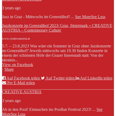
3 years ago
Jazz in Graz - Mittwochs im Generalihof!
...
See More
See Less
Jazzkonzerte im Generalihof 2023/ Graz, Steiermark » CREATIVE
AUSTRIA – Contemporary Culture
www.creativeaustria.at
5.7. – 23.8.2023 Was wäre ein Sommer in Graz ohne Jazzkonzerte
im Generalihof? Jeweils mittwochs um 19.30 finden Konzerte in
einem der schönsten Höfe der Grazer Innenstadt statt: Von der
ukrainis...
View on Facebook
·
Share
Auf Facebook teilen
Auf Twitter teilen
Auf LinkedIn teilen
Per E-Mail teilen
CREATIVE AUSTRIA
3 years ago
Ab in den Pool! Eintauchen ins Poolbar Festival 2023!
...
See
More
See Less