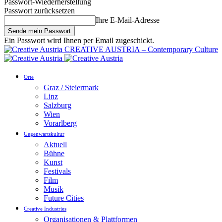
Passwort-Wiederherstellung
Passwort zurücksetzen
Ihre E-Mail-Adresse
Ein Passwort wird Ihnen per Email zugeschickt.
CREATIVE AUSTRIA – Contemporary Culture
Orte
Graz / Steiermark
Linz
Salzburg
Wien
Vorarlberg
Gegenwartskultur
Aktuell
Bühne
Kunst
Festivals
Film
Musik
Future Cities
Creative Industries
Organisationen & Plattformen