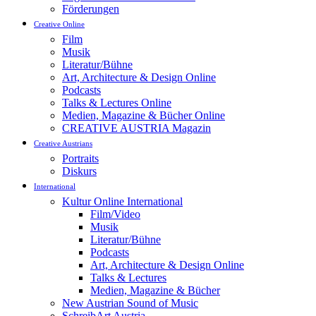
Förderungen
Creative Online
Film
Musik
Literatur/Bühne
Art, Architecture & Design Online
Podcasts
Talks & Lectures Online
Medien, Magazine & Bücher Online
CREATIVE AUSTRIA Magazin
Creative Austrians
Portraits
Diskurs
International
Kultur Online International
Film/Video
Musik
Literatur/Bühne
Podcasts
Art, Architecture & Design Online
Talks & Lectures
Medien, Magazine & Bücher
New Austrian Sound of Music
SchreibArt Austria