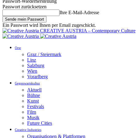
Passwort-Wiederherstellung
Passwort zurücksetzen
Ihre E-Mail-Adresse
Ein Passwort wird Ihnen per Email zugeschickt.
CREATIVE AUSTRIA – Contemporary Culture
Orte
Graz / Steiermark
Linz
Salzburg
Wien
Vorarlberg
Gegenwartskultur
Aktuell
Bühne
Kunst
Festivals
Film
Musik
Future Cities
Creative Industries
Organisationen & Plattformen