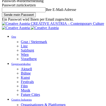
Passwort-Wiederherstellung
Passwort zurücksetzen
Ihre E-Mail-Adresse
Ein Passwort wird Ihnen per Email zugeschickt.
CREATIVE AUSTRIA – Contemporary Culture
Orte
Graz / Steiermark
Linz
Salzburg
Wien
Vorarlberg
Gegenwartskultur
Aktuell
Bühne
Kunst
Festivals
Film
Musik
Future Cities
Creative Industries
Organisationen & Plattformen