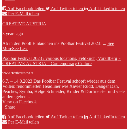
Auf Facebook teilen
Auf Twitter teilen
Auf LinkedIn teilen
Per E-Mail teilen
CREATIVE AUSTRIA
3 years ago
Ab in den Pool! Eintauchen ins Poolbar Festival 2023!
...
See
More
See Less
Poolbar Festival 2023 / various locations, Feldkirch, Vorarlberg »
CREATIVE AUSTRIA – Contemporary Culture
www.creativeaustria.at
6.7. – 14.8.2023 Das Poolbar Festival schöpft wieder aus dem
Vollen: renommierten Headliner wie Xavier Rudd, Danger Dan,
Peaches, Symba, Helge Schneider, Kruder & Dorfmeister und viele
andere geben...
View on Facebook
·
Share
Auf Facebook teilen
Auf Twitter teilen
Auf LinkedIn teilen
Per E-Mail teilen