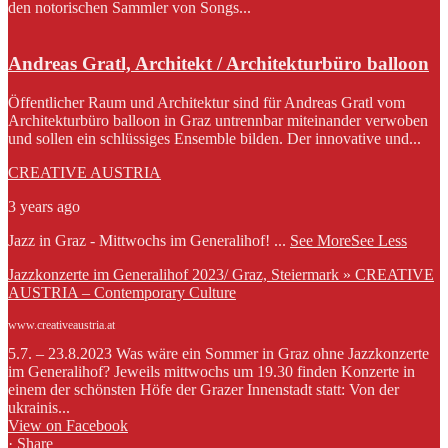
den notorischen Sammler von Songs...
Andreas Gratl, Architekt / Architekturbüro balloon
Öffentlicher Raum und Architektur sind für Andreas Gratl vom
Architekturbüro balloon in Graz untrennbar miteinander verwoben
und sollen ein schlüssiges Ensemble bilden. Der innovative und...
CREATIVE AUSTRIA
3 years ago
Jazz in Graz - Mittwochs im Generalihof!
...
See More
See Less
Jazzkonzerte im Generalihof 2023/ Graz, Steiermark » CREATIVE
AUSTRIA – Contemporary Culture
www.creativeaustria.at
5.7. – 23.8.2023 Was wäre ein Sommer in Graz ohne Jazzkonzerte
im Generalihof? Jeweils mittwochs um 19.30 finden Konzerte in
einem der schönsten Höfe der Grazer Innenstadt statt: Von der
ukrainis...
View on Facebook
·
Share