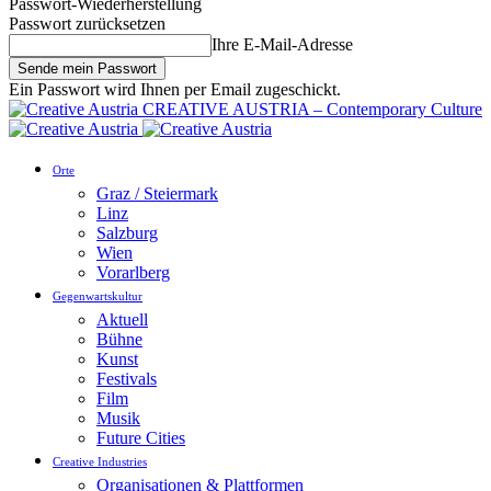
Passwort-Wiederherstellung
Passwort zurücksetzen
Ihre E-Mail-Adresse
Ein Passwort wird Ihnen per Email zugeschickt.
CREATIVE AUSTRIA – Contemporary Culture
Orte
Graz / Steiermark
Linz
Salzburg
Wien
Vorarlberg
Gegenwartskultur
Aktuell
Bühne
Kunst
Festivals
Film
Musik
Future Cities
Creative Industries
Organisationen & Plattformen