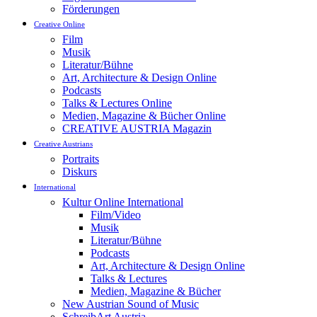
Förderungen
Creative Online
Film
Musik
Literatur/Bühne
Art, Architecture & Design Online
Podcasts
Talks & Lectures Online
Medien, Magazine & Bücher Online
CREATIVE AUSTRIA Magazin
Creative Austrians
Portraits
Diskurs
International
Kultur Online International
Film/Video
Musik
Literatur/Bühne
Podcasts
Art, Architecture & Design Online
Talks & Lectures
Medien, Magazine & Bücher
New Austrian Sound of Music
SchreibArt Austria