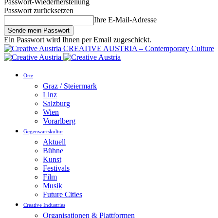
Passwort-Wiederherstellung
Passwort zurücksetzen
Ihre E-Mail-Adresse
Ein Passwort wird Ihnen per Email zugeschickt.
CREATIVE AUSTRIA – Contemporary Culture
Orte
Graz / Steiermark
Linz
Salzburg
Wien
Vorarlberg
Gegenwartskultur
Aktuell
Bühne
Kunst
Festivals
Film
Musik
Future Cities
Creative Industries
Organisationen & Plattformen