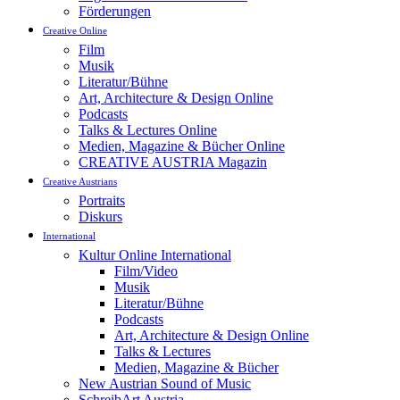
Förderungen
Creative Online
Film
Musik
Literatur/Bühne
Art, Architecture & Design Online
Podcasts
Talks & Lectures Online
Medien, Magazine & Bücher Online
CREATIVE AUSTRIA Magazin
Creative Austrians
Portraits
Diskurs
International
Kultur Online International
Film/Video
Musik
Literatur/Bühne
Podcasts
Art, Architecture & Design Online
Talks & Lectures
Medien, Magazine & Bücher
New Austrian Sound of Music
SchreibArt Austria