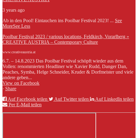
3 years ago
Ab in den Pool! Eintauchen ins Poolbar Festival 2023!
...
See
More
See Less
Poolbar Festival 2023 / various locations, Feldkirch, Vorarlberg »
CREATIVE AUSTRIA – Contemporary Culture
www.creativeaustria.at
6.7. – 14.8.2023 Das Poolbar Festival schöpft wieder aus dem
Vollen: renommierten Headliner wie Xavier Rudd, Danger Dan,
Peaches, Symba, Helge Schneider, Kruder & Dorfmeister und viele
andere geben...
View on Facebook
·
Share
Auf Facebook teilen
Auf Twitter teilen
Auf LinkedIn teilen
Per E-Mail teilen