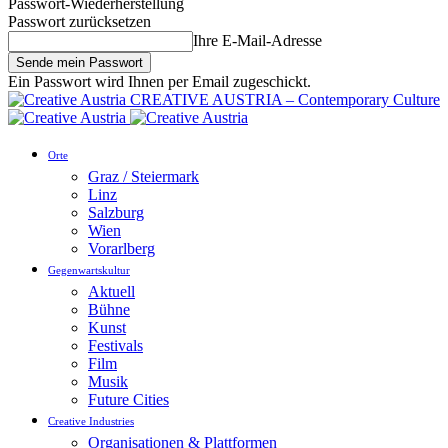
Passwort-Wiederherstellung
Passwort zurücksetzen
Ihre E-Mail-Adresse
Ein Passwort wird Ihnen per Email zugeschickt.
CREATIVE AUSTRIA – Contemporary Culture
Orte
Graz / Steiermark
Linz
Salzburg
Wien
Vorarlberg
Gegenwartskultur
Aktuell
Bühne
Kunst
Festivals
Film
Musik
Future Cities
Creative Industries
Organisationen & Plattformen