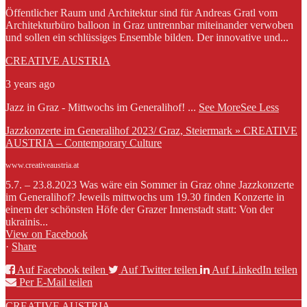
Öffentlicher Raum und Architektur sind für Andreas Gratl vom
Architekturbüro balloon in Graz untrennbar miteinander verwoben
und sollen ein schlüssiges Ensemble bilden. Der innovative und...
CREATIVE AUSTRIA
3 years ago
Jazz in Graz - Mittwochs im Generalihof!
...
See More
See Less
Jazzkonzerte im Generalihof 2023/ Graz, Steiermark » CREATIVE
AUSTRIA – Contemporary Culture
www.creativeaustria.at
5.7. – 23.8.2023 Was wäre ein Sommer in Graz ohne Jazzkonzerte
im Generalihof? Jeweils mittwochs um 19.30 finden Konzerte in
einem der schönsten Höfe der Grazer Innenstadt statt: Von der
ukrainis...
View on Facebook
·
Share
Auf Facebook teilen
Auf Twitter teilen
Auf LinkedIn teilen
Per E-Mail teilen
CREATIVE AUSTRIA