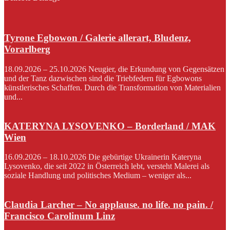
Tyrone Egbowon / Galerie allerart, Bludenz,
Vorarlberg
18.09.2026 – 25.10.2026 Neugier, die Erkundung von Gegensätzen
und der Tanz dazwischen sind die Triebfedern für Egbowons
künstlerisches Schaffen. Durch die Transformation von Materialien
und...
KATERYNA LYSOVENKO – Borderland / MAK
Wien
16.09.2026 – 18.10.2026 Die gebürtige Ukrainerin Kateryna
Lysovenko, die seit 2022 in Österreich lebt, versteht Malerei als
soziale Handlung und politisches Medium – weniger als...
Claudia Larcher – No applause. no life. no pain. /
Francisco Carolinum Linz