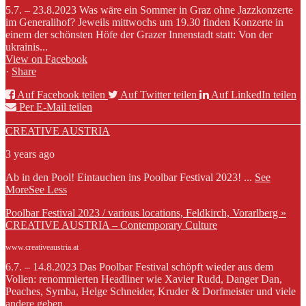
5.7. – 23.8.2023 Was wäre ein Sommer in Graz ohne Jazzkonzerte
im Generalihof? Jeweils mittwochs um 19.30 finden Konzerte in
einem der schönsten Höfe der Grazer Innenstadt statt: Von der
ukrainis...
View on Facebook
·
Share
Auf Facebook teilen
Auf Twitter teilen
Auf LinkedIn teilen
Per E-Mail teilen
CREATIVE AUSTRIA
3 years ago
Ab in den Pool! Eintauchen ins Poolbar Festival 2023!
...
See
More
See Less
Poolbar Festival 2023 / various locations, Feldkirch, Vorarlberg »
CREATIVE AUSTRIA – Contemporary Culture
www.creativeaustria.at
6.7. – 14.8.2023 Das Poolbar Festival schöpft wieder aus dem
Vollen: renommierten Headliner wie Xavier Rudd, Danger Dan,
Peaches, Symba, Helge Schneider, Kruder & Dorfmeister und viele
andere geben...