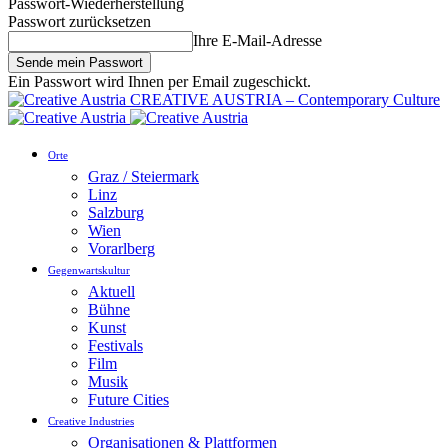
Passwort-Wiederherstellung
Passwort zurücksetzen
Ihre E-Mail-Adresse
Ein Passwort wird Ihnen per Email zugeschickt.
CREATIVE AUSTRIA – Contemporary Culture
Orte
Graz / Steiermark
Linz
Salzburg
Wien
Vorarlberg
Gegenwartskultur
Aktuell
Bühne
Kunst
Festivals
Film
Musik
Future Cities
Creative Industries
Organisationen & Plattformen