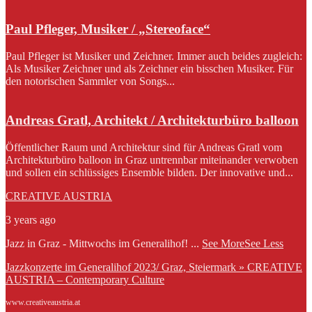
Paul Pfleger, Musiker / „Stereoface“
Paul Pfleger ist Musiker und Zeichner. Immer auch beides zugleich:
Als Musiker Zeichner und als Zeichner ein bisschen Musiker. Für
den notorischen Sammler von Songs...
Andreas Gratl, Architekt / Architekturbüro balloon
Öffentlicher Raum und Architektur sind für Andreas Gratl vom
Architekturbüro balloon in Graz untrennbar miteinander verwoben
und sollen ein schlüssiges Ensemble bilden. Der innovative und...
CREATIVE AUSTRIA
3 years ago
Jazz in Graz - Mittwochs im Generalihof!
...
See More
See Less
Jazzkonzerte im Generalihof 2023/ Graz, Steiermark » CREATIVE
AUSTRIA – Contemporary Culture
www.creativeaustria.at