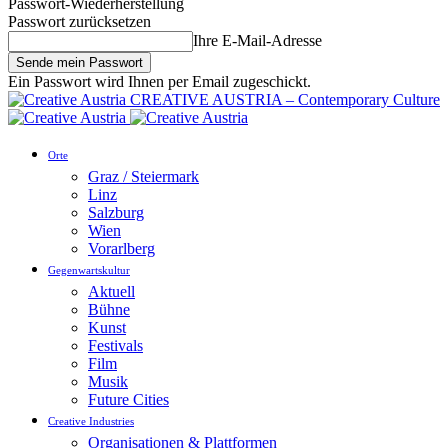
Passwort-Wiederherstellung
Passwort zurücksetzen
Ihre E-Mail-Adresse
Ein Passwort wird Ihnen per Email zugeschickt.
CREATIVE AUSTRIA – Contemporary Culture
Orte
Graz / Steiermark
Linz
Salzburg
Wien
Vorarlberg
Gegenwartskultur
Aktuell
Bühne
Kunst
Festivals
Film
Musik
Future Cities
Creative Industries
Organisationen & Plattformen