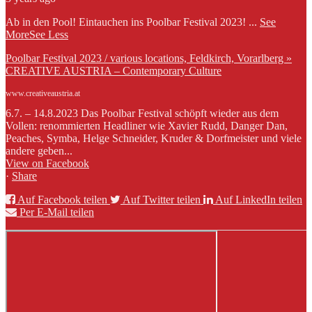
Ab in den Pool! Eintauchen ins Poolbar Festival 2023!
...
See
More
See Less
Poolbar Festival 2023 / various locations, Feldkirch, Vorarlberg »
CREATIVE AUSTRIA – Contemporary Culture
www.creativeaustria.at
6.7. – 14.8.2023 Das Poolbar Festival schöpft wieder aus dem
Vollen: renommierten Headliner wie Xavier Rudd, Danger Dan,
Peaches, Symba, Helge Schneider, Kruder & Dorfmeister und viele
andere geben...
View on Facebook
·
Share
Auf Facebook teilen
Auf Twitter teilen
Auf LinkedIn teilen
Per E-Mail teilen