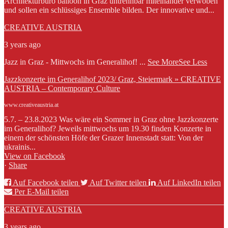
Architekturbüro balloon in Graz untrennbar miteinander verwoben
und sollen ein schlüssiges Ensemble bilden. Der innovative und...
CREATIVE AUSTRIA
3 years ago
Jazz in Graz - Mittwochs im Generalihof!
...
See More
See Less
Jazzkonzerte im Generalihof 2023/ Graz, Steiermark » CREATIVE
AUSTRIA – Contemporary Culture
www.creativeaustria.at
5.7. – 23.8.2023 Was wäre ein Sommer in Graz ohne Jazzkonzerte
im Generalihof? Jeweils mittwochs um 19.30 finden Konzerte in
einem der schönsten Höfe der Grazer Innenstadt statt: Von der
ukrainis...
View on Facebook
·
Share
Auf Facebook teilen
Auf Twitter teilen
Auf LinkedIn teilen
Per E-Mail teilen
CREATIVE AUSTRIA
3 years ago