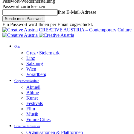
Passwort-Wiederherstellung
Passwort zurücksetzen
Ihre E-Mail-Adresse
Ein Passwort wird Ihnen per Email zugeschickt.
CREATIVE AUSTRIA – Contemporary Culture
Orte
Graz / Steiermark
Linz
Salzburg
Wien
Vorarlberg
Gegenwartskultur
Aktuell
Bühne
Kunst
Festivals
Film
Musik
Future Cities
Creative Industries
Organisationen & Plattformen