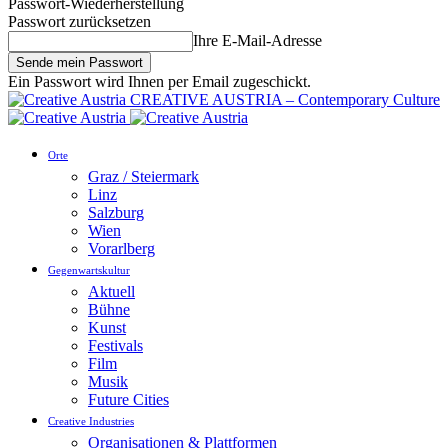
Passwort-Wiederherstellung
Passwort zurücksetzen
Ihre E-Mail-Adresse
Ein Passwort wird Ihnen per Email zugeschickt.
CREATIVE AUSTRIA – Contemporary Culture
Orte
Graz / Steiermark
Linz
Salzburg
Wien
Vorarlberg
Gegenwartskultur
Aktuell
Bühne
Kunst
Festivals
Film
Musik
Future Cities
Creative Industries
Organisationen & Plattformen