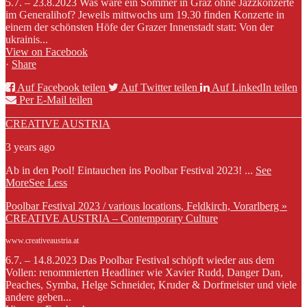
5.7. – 23.8.2023 Was wäre ein Sommer in Graz ohne Jazzkonzerte
im Generalihof? Jeweils mittwochs um 19.30 finden Konzerte in
einem der schönsten Höfe der Grazer Innenstadt statt: Von der
ukrainis...
View on Facebook
·
Share
Auf Facebook teilen
Auf Twitter teilen
Auf LinkedIn teilen
Per E-Mail teilen
CREATIVE AUSTRIA
3 years ago
Ab in den Pool! Eintauchen ins Poolbar Festival 2023!
...
See
More
See Less
Poolbar Festival 2023 / various locations, Feldkirch, Vorarlberg »
CREATIVE AUSTRIA – Contemporary Culture
www.creativeaustria.at
6.7. – 14.8.2023 Das Poolbar Festival schöpft wieder aus dem
Vollen: renommierten Headliner wie Xavier Rudd, Danger Dan,
Peaches, Symba, Helge Schneider, Kruder & Dorfmeister und viele
andere geben...