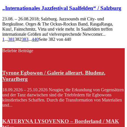
„Internationales Jazzfestival Saalfelden“ / Salzburg
23.08. – 26.08.2018; Salzburg. Jazzsounds mit City- und
Bergkulisse. Orges & The Ockus-Rockus Band, RasgaRasga,
Kuu!, Fainschmitz, Virta und viele mehr. In Saalfelden treffen
internationale Größen auf vielversprechende Newcomer...
1
...
381
382
383
...
440
Seite 382 von 440
Beliebte Beiträge
Tyrone Egbowon / Galerie allerart, Bludenz,
Vorarlberg
18.09.2026 – 25.10.2026 Neugier, die Erkundung von Gegensätzen
und der Tanz dazwischen sind die Triebfedern für Egbowons
künstlerisches Schaffen. Durch die Transformation von Materialien
und...
KATERYNA LYSOVENKO – Borderland / MAK