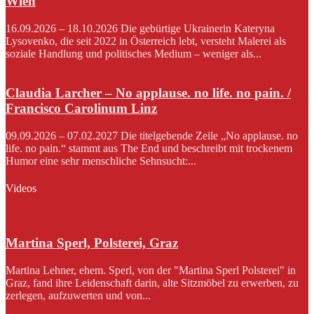
Wien
16.09.2026 – 18.10.2026 Die gebürtige Ukrainerin Kateryna
Lysovenko, die seit 2022 in Österreich lebt, versteht Malerei als
soziale Handlung und politisches Medium – weniger als...
Claudia Larcher – No applause. no life. no pain. /
Francisco Carolinum Linz
09.09.2026 – 07.02.2027 Die titelgebende Zeile „No applause. no
life. no pain.“ stammt aus The End und beschreibt mit trockenem
Humor eine sehr menschliche Sehnsucht:...
Videos
Martina Sperl, Polsterei, Graz
Martina Lehner, ehem. Sperl, von der "Martina Sperl Polsterei" in
Graz, fand ihre Leidenschaft darin, alte Sitzmöbel zu erwerben, zu
zerlegen, aufzuwerten und von...