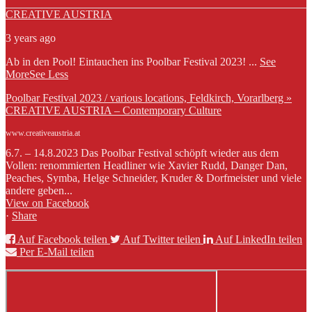
CREATIVE AUSTRIA
3 years ago
Ab in den Pool! Eintauchen ins Poolbar Festival 2023!
...
See
More
See Less
Poolbar Festival 2023 / various locations, Feldkirch, Vorarlberg »
CREATIVE AUSTRIA – Contemporary Culture
www.creativeaustria.at
6.7. – 14.8.2023 Das Poolbar Festival schöpft wieder aus dem
Vollen: renommierten Headliner wie Xavier Rudd, Danger Dan,
Peaches, Symba, Helge Schneider, Kruder & Dorfmeister und viele
andere geben...
View on Facebook
·
Share
Auf Facebook teilen
Auf Twitter teilen
Auf LinkedIn teilen
Per E-Mail teilen