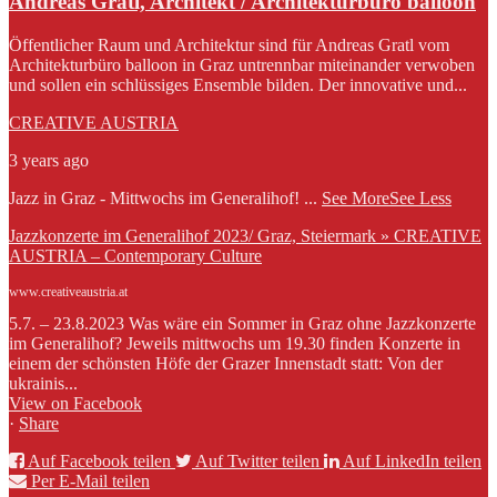
Andreas Gratl, Architekt / Architekturbüro balloon
Öffentlicher Raum und Architektur sind für Andreas Gratl vom
Architekturbüro balloon in Graz untrennbar miteinander verwoben
und sollen ein schlüssiges Ensemble bilden. Der innovative und...
CREATIVE AUSTRIA
3 years ago
Jazz in Graz - Mittwochs im Generalihof!
...
See More
See Less
Jazzkonzerte im Generalihof 2023/ Graz, Steiermark » CREATIVE
AUSTRIA – Contemporary Culture
www.creativeaustria.at
5.7. – 23.8.2023 Was wäre ein Sommer in Graz ohne Jazzkonzerte
im Generalihof? Jeweils mittwochs um 19.30 finden Konzerte in
einem der schönsten Höfe der Grazer Innenstadt statt: Von der
ukrainis...
View on Facebook
·
Share
Auf Facebook teilen
Auf Twitter teilen
Auf LinkedIn teilen
Per E-Mail teilen