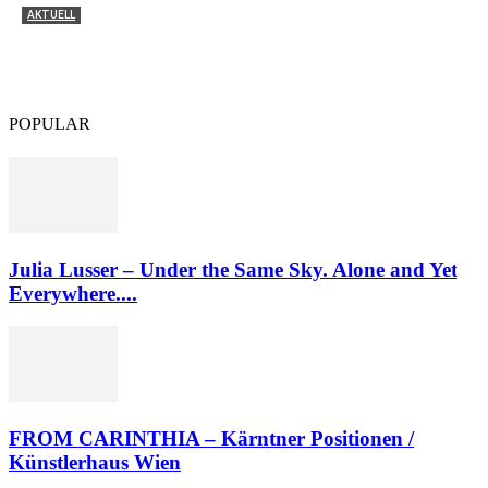
AKTUELL
Julia Lusser – Under the Same Sky. Alone and Yet
Everywhere. / Schaumbad – Freies Atelierhaus Graz
POPULAR
Julia Lusser – Under the Same Sky. Alone and Yet
Everywhere....
FROM CARINTHIA – Kärntner Positionen /
Künstlerhaus Wien