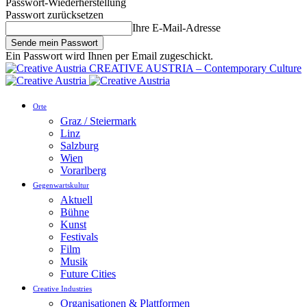
Passwort-Wiederherstellung
Passwort zurücksetzen
Ihre E-Mail-Adresse
Ein Passwort wird Ihnen per Email zugeschickt.
CREATIVE AUSTRIA – Contemporary Culture
Orte
Graz / Steiermark
Linz
Salzburg
Wien
Vorarlberg
Gegenwartskultur
Aktuell
Bühne
Kunst
Festivals
Film
Musik
Future Cities
Creative Industries
Organisationen & Plattformen